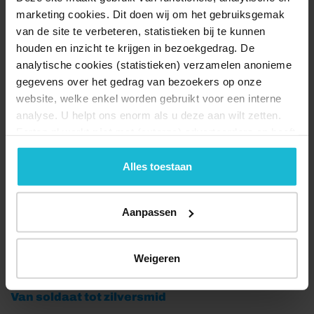
Ommetje Nieuwersluis
marketing cookies. Dit doen wij om het gebruiksgemak
van de site te verbeteren, statistieken bij te kunnen
08-07-2026
houden en inzicht te krijgen in bezoekgedrag. De
Het Ommetje Nieuwersluis leidt u door het buitengebied van
analytische cookies (statistieken) verzamelen anonieme
Loenen aan de Vecht en[...]
gegevens over het gedrag van bezoekers op onze
website, welke enkel worden gebruikt voor een interne
Fietsroute langs Haarzuilens en Woerden
analyse. U helpt ons enorm als u deze aan wilt zetten.
Forten.nl werkt
niet
met (externe) adverteerders en heeft
08-07-2026
Fiets door het groene hart en ontdek de vestingstad. Woerden is
geen commerciële doelstelling. U kunt deze cookies via
al ontstaan in de Romeinse[...]
de knoppen accepteren, beheren of weigeren.
Alles toestaan
Wandeling Jekerkwartier
Aanpassen
08-07-2026
Wandeling Jekerkwartier, Stokstraatkwartier en Binnenstad In
Weigeren
het Jeker- en Stokstraatkwartier[...]
Van soldaat tot zilversmid