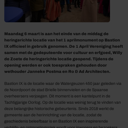
Maandag 6 maart is aan het einde van de middag de
heringerichte locatie van het 1 aprilmonument op Bastion
IX officieel in gebruik genomen. De 1 April Vereniging heeft
samen met de gedeputeerde voor cultuur en erfgoed, Willy
de Zoete de heringerichte locatie geopend. Tijdens de
opening werden er ook toespraken gehouden door
wethouder Janneke Postma en Ro & Ad Architecten.
Bastion IX is de locatie waar de Watergeuzen 450 jaar geleden via
de Noordpoort de stad Brielle binnenvielen en de Spaanse
overheersers verjoegen. Dit moment is een kantelpunt in de
Tachtigjarige Oorlog. Op de locatie was weinig terug te vinden van
deze belangrijke historische gebeurtenis. Sinds 2018 werkt de
gemeente aan de herinrichting van de locatie, zodat de
geschiedenis beleefbaar is en Bastion IX een inspirerende
verblijfs- en ontmoetingsplek wordt voor inwoners en bezoekers.