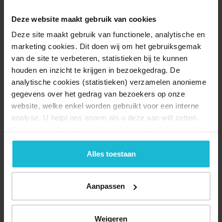
Deze website maakt gebruik van cookies
Deze site maakt gebruik van functionele, analytische en
marketing cookies. Dit doen wij om het gebruiksgemak
van de site te verbeteren, statistieken bij te kunnen
houden en inzicht te krijgen in bezoekgedrag. De
Waterlinie boeken
analytische cookies (statistieken) verzamelen anonieme
gegevens over het gedrag van bezoekers op onze
website, welke enkel worden gebruikt voor een interne
analyse. U helpt ons enorm als u deze aan wilt zetten.
Forten.nl werkt
niet
met (externe) adverteerders en heeft
geen commerciële doelstelling. U kunt deze cookies via
de knoppen accepteren, beheren of weigeren.
Alles toestaan
Verdedigingserfgoed
Onze boekentips
Aanpassen
Escaperooms
Weigeren