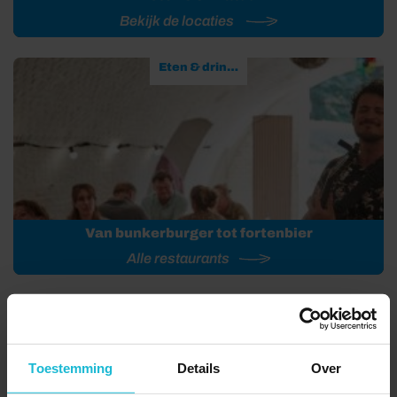
Bekijk de locaties
Eten & drinken
Van bunkerburger tot fortenbier
Alle restaurants
FORTEN EN VESTINGEN OP DE KAART
Toestemming
Details
Over