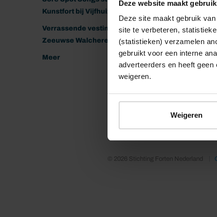
Deze website maakt gebruik
Kunstfort bij Vijfhuizen
Deze site maakt gebruik van 
Verrassende vestingen van het
site te verbeteren, statistie
Zeeuwse Walcheren
(statistieken) verzamelen a
gebruikt voor een interne ana
Meer
adverteerders en heeft geen 
weigeren.
Weigeren
© 2026 Stichting Forten Nederland