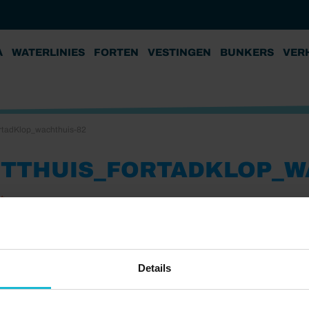
A
WATERLINIES
FORTEN
VESTINGEN
BUNKERS
VER
rtadKlop_wachthuis-82
ETTHUIS_FORTADKLOP_W
24
Details