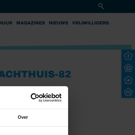
HUUR
MAGAZINES
NIEUWS
VRIJWILLIGERS
ACHTHUIS-82
Over