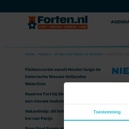
AGEND
Home
>
Nieuws
>
10 tips voor Pasen op de forten
>
NietThuis_Fo
NI
Fietsexcursie vanuit Houten langs de
historische Nieuwe Hollandse
19-03-20
Waterlinie
Kazerne Fort bij Abcoude klaar voor
een nieuwe toekomst
Vakantietip: dit fort ligt nog geen 20
Toestemming
km van Parijs
Sore Spot Songs strijkt neer op het