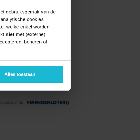
 het gebruiksgemak van de
e analytische cookies
te, welke enkel worden
rkt
niet
met (externe)
ccepteren, beheren of
Alles toestaan
teund door de