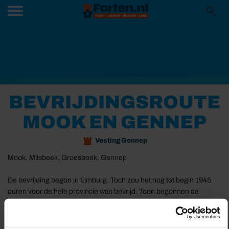
BEVRIJDINGSROUTE
MOOK EN GENNEP
Vesting Gennep
Mook, Milsbeek, Groesbeek, Gennep
De bevrijding begon in Limburg. Toch zou het nog tot begin 1945
duren voor de hele provincie was bevrijd. Toen begonnen de
geallieerden met Operation Grenade, waarmee ze het gebied ten
westen van de Rijn wilden heroveren. Mook werd op 17 september
1944 ingenomen door Amerikaanse troepen. Drie dagen later