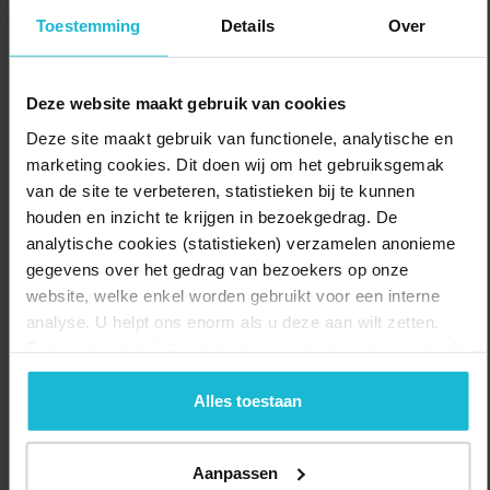
wisten de Duitsers Mook opnieuw in te nemen, maar nog diezelfde
Toestemming
Details
Over
dag werd Mook schoongeveegd met hulp van Britse troepen.Op de
route kom je ook langs luisterstenen van de Liberation Route die je
meer verhalen vertellen over oorlog en vrede in dit gebied.
Deze website maakt gebruik van cookies
Delen:
Naar de route
Deze site maakt gebruik van functionele, analytische en
marketing cookies. Dit doen wij om het gebruiksgemak
van de site te verbeteren, statistieken bij te kunnen
houden en inzicht te krijgen in bezoekgedrag. De
analytische cookies (statistieken) verzamelen anonieme
gegevens over het gedrag van bezoekers op onze
website, welke enkel worden gebruikt voor een interne
analyse. U helpt ons enorm als u deze aan wilt zetten.
Forten.nl werkt
niet
met (externe) adverteerders en heeft
geen commerciële doelstelling. U kunt deze cookies via
de knoppen accepteren, beheren of weigeren.
Alles toestaan
Lengte:
Aanpassen
44.35 km