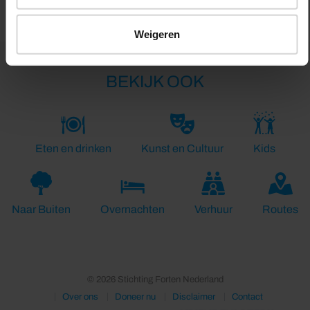
Weigeren
BEKIJK OOK
Eten en drinken
Kunst en Cultuur
Kids
Naar Buiten
Overnachten
Verhuur
Routes
© 2026 Stichting Forten Nederland
Over ons
Doneer nu
Disclaimer
Contact