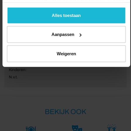
Forten.nl werkt
niet
met (externe) adverteerders en heeft
geen commerciële doelstelling. U kunt deze cookies via
de knoppen accepteren, beheren of weigeren.
Alles toestaan
Van:
01-01-2026
Aanpassen
Tot:
31-12-2026
Volwassenen:
Weigeren
N.v.t.
Kinderen:
N.v.t.
BEKIJK OOK