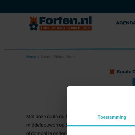
AGEND
Home
>
Boeren Ridder Route
Koude O
Met deze route duik je in een spannende periode va
Toestemming
middeleeuwen op Slot Loevestein nabij Gorinchem. O
of dompel je onder in de Waterliniegeschiedenis 