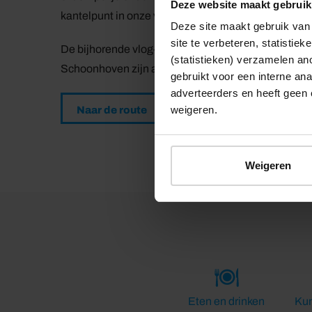
Deze website maakt gebruik
kantelpunt in onze vaderlandse geschiedenis.
Deze site maakt gebruik van 
site te verbeteren, statistie
De bijhorende vlog- en audioverhalen gids Tjalling
(statistieken) verzamelen a
Schoonhoven zijn als Vorspunten (aangegeven met
gebruikt voor een interne ana
adverteerders en heeft geen 
weigeren.
Naar de route
Weigeren
Eten en drinken
Kun