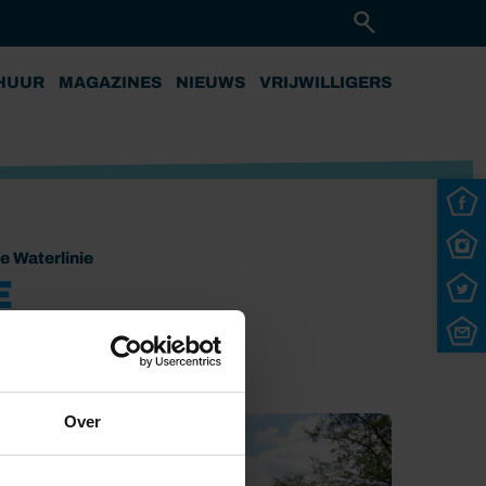
HUUR
MAGAZINES
NIEUWS
VRIJWILLIGERS
 Waterlinie
E
poort
Over