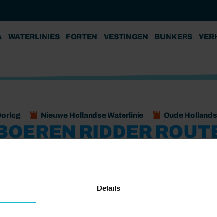
A
WATERLINIES
FORTEN
VESTINGEN
BUNKERS
VER
orlog
Nieuwe Hollandse Waterlinie
Oude Hollandse
BOEREN RIDDER ROUT
Vesting Gorinchem
Slot Loevestein
Vesting Nieuw
n onze geschiedenis. Je kunt terugreizen naar de
Details
p het slot staat het ridderlijke leven nog steeds centraal
in Museum Nieuwpoort met het Rampjaar 1672 als