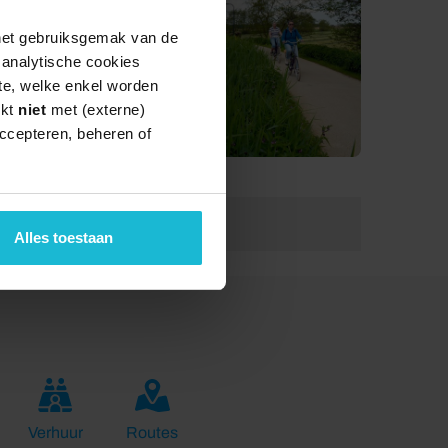
 het gebruiksgemak van de
e analytische cookies
te, welke enkel worden
rkt
niet
met (externe)
ccepteren, beheren of
Lengte:
69.0 km
Alles toestaan
Verhuur
Routes