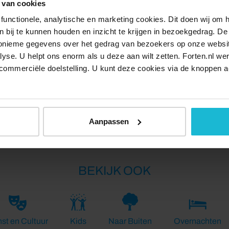
 van cookies
functionele, analytische en marketing cookies. Dit doen wij om
ken bij te kunnen houden en inzicht te krijgen in bezoekgedrag. D
 van Vestingstad Nieuwpoort en schipper Erik van veerpont
nonieme gegevens over het gedrag van bezoekers op onze websi
 een V) verbonden aan de route.
lyse. U helpt ons enorm als u deze aan wilt zetten. Forten.nl we
commerciële doelstelling. U kunt deze cookies via de knoppen a
Delen:
Aanpassen
BEKIJK OOK
st en Cultuur
Kids
Naar Buiten
Overnachten