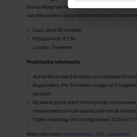
Ga na afloop van het feestje lekker smullen van ee
toe! Alle andere consumpties voor zowel kinderen 
Duur: circa 30 minuten
Prijs per kind: € 7,95
Locatie: Taveerne
Praktische informatie
Aantal Minimaal 5 kinderen en maximaal 20 kin
Begeleiders: Per 5 kinderen mogen er 2 begeleid
persoon.
Bij iedere groep dient minimaal één volwassene al
medewerkers en kunt daarna zelf met de kindere
Tijden maandag t/m zondag tussen 10.00 en 17.
Meer informatie:
Kinderfeestje - Slot Loevestein