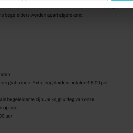
n feestmaal: een brioche met knakworst en een waterijsje
als begeleiders worden apart afgerekend.
deren
ers gratis mee. Extra begeleiders betalen € 5,00 per
s begeleider te zijn. Je krijgt uitleg van onze
n op pad.
00 uur