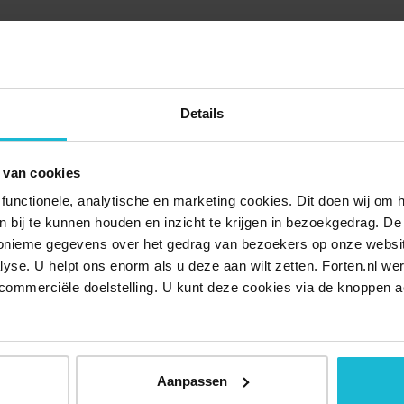
Details
ts kwijt geraakt, en met jouw hulp kan hij dit weer vinden!
teel en de vesting. Ridder Dirc, gevangene Hugo en
 van cookies
r dan zes eeuwen geschiedenis. Wie heeft dit kasteel
functionele, analytische en marketing cookies. Dit doen wij om
ngenis? En wie woonden hier later allemaal in al die
ken bij te kunnen houden en inzicht te krijgen in bezoekgedrag. D
ieten als een musketier, stamp het kruit aan in het kanon
nonieme gegevens over het gedrag van bezoekers op onze websi
e kruittoren schudden!
lyse. U helpt ons enorm als u deze aan wilt zetten. Forten.nl we
commerciële doelstelling. U kunt deze cookies via de knoppen a
Aanpassen