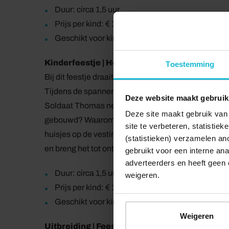
Duur: circa 1,5 uur
Prijs per kind: € 15,-, inclusief een glaasje ranja
Geschikt voor kinderen van 4 – 10 jaar
Kinderfeestje | Help Hugo Zoeken!
Toestemming
Bij dit feestje draait het om Hugo de Groot. Hij is ie
Tijdens de spannende speurtocht ontdek je het kas
Deze website maakt gebruik
Soldaat Thomas nemen je mee op een reis door mee
Deze site maakt gebruik van 
gebouwd? Waarom zat Hugo de Groot hier in de geva
site te verbeteren, statistie
huisjes op de vesting? Leer tijdens je zoektocht sch
(statistieken) verzamelen a
en breng het tot ontploffing en laat de muren van d
gebruikt voor een interne ana
adverteerders en heeft geen 
Duur: circa 1,5 uur
weigeren.
Prijs per kind: € 15,-, inclusief een glaasje ranja
Geschikt voor kinderen van 6 – 12 jaar
Weigeren
Uitbreiding | Feestmaal