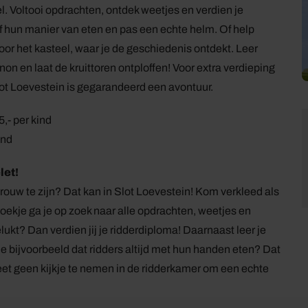
l. Voltooi opdrachten, ontdek weetjes en verdien je
ef hun manier van eten en pas een echte helm. Of help
r het kasteel, waar je de geschiedenis ontdekt. Leer
non en laat de kruittoren ontploffen! Voor extra verdieping
lot Loevestein is gegarandeerd een avontuur.
15,- per kind
ind
let!
vrouw te zijn? Dat kan in Slot Loevestein! Kom verkleed als
boekje ga je op zoek naar alle opdrachten, weetjes en
lukt? Dan verdien jij je ridderdiploma! Daarnaast leer je
je bijvoorbeeld dat ridders altijd met hun handen eten? Dat
geet geen kijkje te nemen in de ridderkamer om een echte