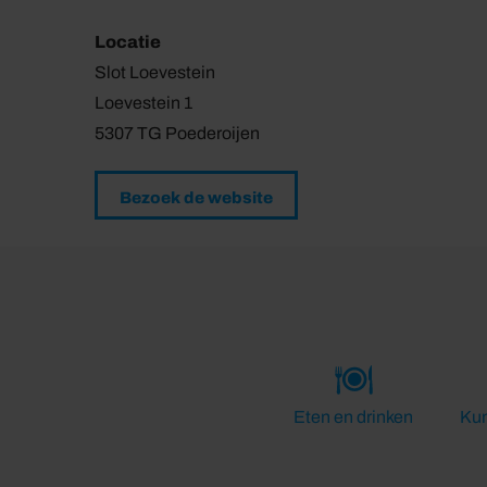
Locatie
Slot Loevestein
Loevestein 1
5307 TG Poederoijen
Bezoek de website
Eten en drinken
Kun