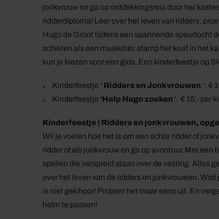
jonkvrouw en ga op ontdekkingsreis door het kastee
ridderdiploma! Leer over het leven van ridders, pro
Hugo de Groot tijdens een spannende speurtocht doo
schieten als een musketier, stamp het kruit in het ka
kun je kiezen voor een gids. Een kinderfeestje op S
Kinderfeestje ‘
Ridders en Jonkvrouwen
‘: € 
Kinderfeestje
‘Help Hugo zoeken
‘: € 15,- per k
Kinderfeestje | Ridders en jonkvrouwen, opge
Wil je voelen hoe het is om een echte ridder of jonk
ridder of als jonkvrouw en ga op avontuur. Met een 
spellen die verspreid staan over de vesting. Alles ge
over het leven van de ridders en jonkvrouwen. Wist 
is niet gek hoor! Probeer het maar eens uit. En ver
helm te passen!