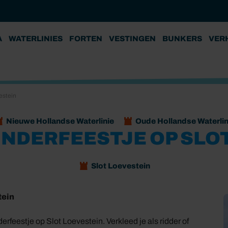
A
WATERLINIES
FORTEN
VESTINGEN
BUNKERS
VER
estein
Nieuwe Hollandse Waterlinie
Oude Hollandse Waterlin
INDERFEESTJE OP SLO
Slot Loevestein
tein
erfeestje op Slot Loevestein. Verkleed je als ridder of