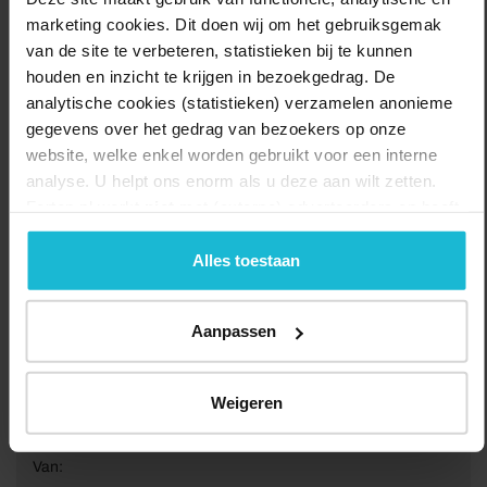
bibliotheken in het gebied van de Oude Hollandse Waterlinie.
marketing cookies. Dit doen wij om het gebruiksgemak
Delen:
Bezoek de website
van de site te verbeteren, statistieken bij te kunnen
houden en inzicht te krijgen in bezoekgedrag. De
analytische cookies (statistieken) verzamelen anonieme
gegevens over het gedrag van bezoekers op onze
website, welke enkel worden gebruikt voor een interne
analyse. U helpt ons enorm als u deze aan wilt zetten.
Forten.nl werkt
niet
met (externe) adverteerders en heeft
geen commerciële doelstelling. U kunt deze cookies via
de knoppen accepteren, beheren of weigeren.
Alles toestaan
Aanpassen
Weigeren
Van: