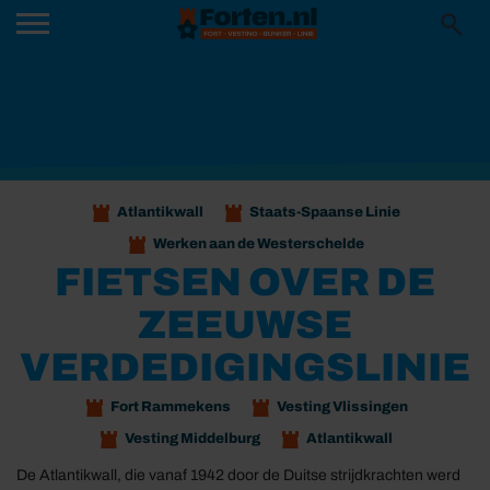
Atlantikwall
Staats-Spaanse Linie
Werken aan de Westerschelde
FIETSEN OVER DE
ZEEUWSE
VERDEDIGINGSLINIE
Fort Rammekens
Vesting Vlissingen
Vesting Middelburg
Atlantikwall
De Atlantikwall, die vanaf 1942 door de Duitse strijdkrachten werd