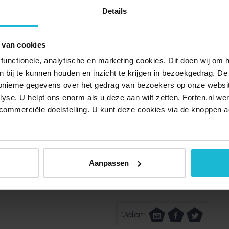
Details
gingslinie bestond niet alleen uit het onder water zetten
re verdedigingswerken gebouwd.
 van cookies
e voorbeelden. Bijzonder is dat deze forten in relatief
functionele, analytische en marketing cookies. Dit doen wij om
atieve technieken werden gebruikt om ze te bouwen en te
ken bij te kunnen houden en inzicht te krijgen in bezoekgedrag. D
nonieme gegevens over het gedrag van bezoekers op onze websi
lyse. U helpt ons enorm als u deze aan wilt zetten. Forten.nl we
e waterlinie was de
Vesting Gorinchem
, een prachtige
commerciële doelstelling. U kunt deze cookies via de knoppen a
ooie oude gebouwen en straatjes. Ook de
Vesting
 Middeleeuwen was het de hoofdstad van het Land van
tussen de Geuzen en de Spanjaarden.
Aanpassen
dse Waterlinie komen samen in deze leerzame fietsroute
. Dus spring op de fiets, wordt wijzer en geniet!
Delen: