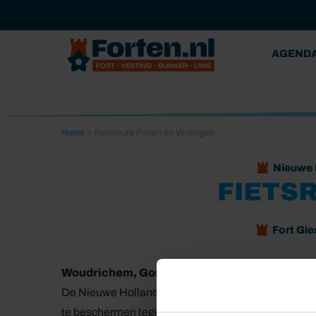
AGEND
Home
>
Fietsroute Forten en Vestingen
Nieuwe 
FIETS
Fort Gi
Woudrichem, Gorinchem, Rijswijk
De Nieuwe Hollandse Waterlinie is een uniek verde
te beschermen tegen vijandelijke aanvallen. Het ide