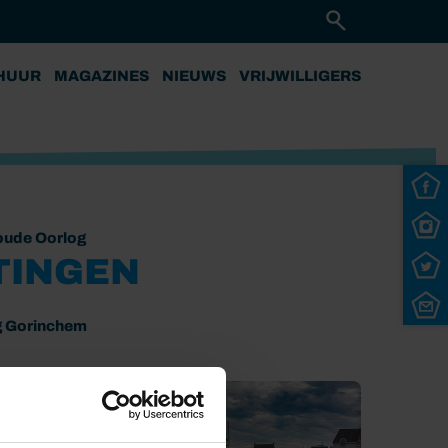
HUUR
MAGAZINES
NIEUWS
VRIJWILLIGERS
oude Oorlog
TINGEN
g Gorinchem