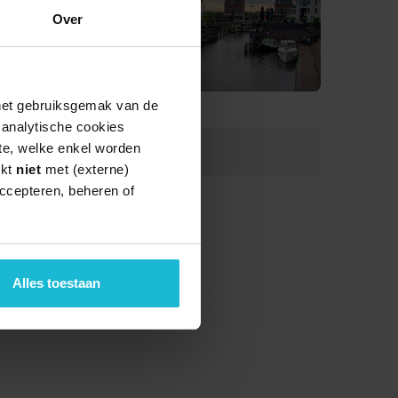
Over
 het gebruiksgemak van de
e analytische cookies
te, welke enkel worden
Lengte:
46.8 km
rkt
niet
met (externe)
ccepteren, beheren of
Alles toestaan