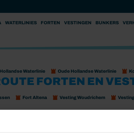
A
WATERLINIES
FORTEN
VESTINGEN
BUNKERS
VER
Hollandse Waterlinie
Oude Hollandse Waterlinie
K
ROUTE FORTEN EN VES
essen
Fort Altena
Vesting Woudrichem
Vestin
digingswerk uit de 19e eeuw dat was bedoeld om ons land
e was om bij dreigende vijandelijke aanvallen grote