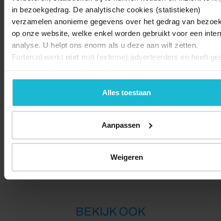
in bezoekgedrag. De analytische cookies (statistieken)
verzamelen anonieme gegevens over het gedrag van bezoe
op onze website, welke enkel worden gebruikt voor een inter
analyse. U helpt ons enorm als u deze aan wilt zetten.
Forten.nl werkt
niet
met (externe) adverteerders en heeft ge
commerciële doelstelling. U kunt deze cookies via de knopp
accepteren, beheren of weigeren.
Alles toestaan
Aanpassen
Lengte:
57.73 km
Weigeren
BEKIJK OOK