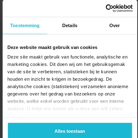
Het routekaartje is verkrijgbaar bij Sport- en Evenementencomplex
Merwestein, Fort Vreeswijk, fort Jutphaas, de kinderboerderij en
Toestemming
Details
Over
het Milieu Educatie Centrum (MEC) in het Natuurkwartier
Nieuwegein, Fort de Batterijen, Down Under en het Stadshuis
(receptie) van Gemeente Nieuwegein.
Deze website maakt gebruik van cookies
Delen:
Naar de route
Deze site maakt gebruik van functionele, analytische en
marketing cookies. Dit doen wij om het gebruiksgemak
van de site te verbeteren, statistieken bij te kunnen
houden en inzicht te krijgen in bezoekgedrag. De
analytische cookies (statistieken) verzamelen anonieme
gegevens over het gedrag van bezoekers op onze
website, welke enkel worden gebruikt voor een interne
analyse. U helpt ons enorm als u deze aan wilt zetten.
Forten.nl werkt
niet
met (externe) adverteerders en heeft
geen commerciële doelstelling. U kunt deze cookies via
de knoppen accepteren, beheren of weigeren.
Alles toestaan