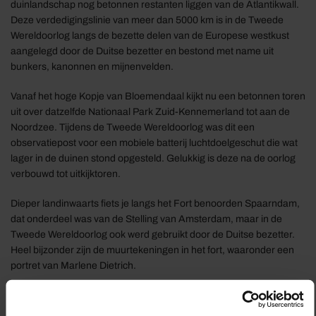
duinlandschap nog betonnen restanten liggen van de Atlantikwall.
Deze verdedigingslinie van meer dan 5000 km is in de Tweede
Wereldoorlog langs de bezette delen van de Europese westkust
aangelegd door de Duitse bezetter en bestond met name uit
bunkers, kanonnen en mijnenvelden.
Vanaf het hoge Kopje van Bloemendaal kijkt nu een betonnen toren
uit over datzelfde Nationaal Park Zuid-Kennemerland tot aan de
Noordzee. Tijdens de Tweede Wereldoorlog was dit een
observatiepost voor een mobiele batterij luchtdoelgeschut die wat
lager in de duinen stond opgesteld. Gelukkig is deze na de oorlog
verbouwd tot uitkijktoren.
Dieper landinwaarts fiets je langs het Fort benoorden Spaarndam,
dat onderdeel was van de Stelling van Amsterdam, maar in de
Tweede Wereldoorlog ook werd gebruikt door de Duitse bezetter.
Heel bijzonder zijn de muurtekeningen in het fort, waaronder een
portret van Marlene Dietrich.
In Haarlem fiets je langs het Corrie ten Boom Huis waar de familie
Ten Boom in de Tweede Wereldoorlog onderdak bood aan Joden