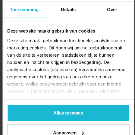
en verzetsstrijders. Even verderop, op een wat verscholen pleintje,
Toestemming
Details
Over
staat een sobere en tegelijk indrukwekkende gedenkmuur van
Joodse Haarlemmers die tijdens de Holocaust zijn vermoord of
vermist. Jaarlijks wordt bij dit Joods Monument op de laatste
Deze website maakt gebruik van cookies
zondag van januari de Holocaustherdenking gehouden.
Deze site maakt gebruik van functionele, analytische en
De Eerebegraafplaats Bloemendaal tenslotte vertelt het verhaal
marketing cookies. Dit doen wij om het gebruiksgemak
van 372 verzetsstrijders die hier zijn begraven, nadat ze in de
van de site te verbeteren, statistieken bij te kunnen
Tweede Wereldoorlog zijn omgekomen. Velen van hen waren
houden en inzicht te krijgen in bezoekgedrag. De
gefusilleerd in de Kennemerduinen. Met respect voor de
analytische cookies (statistieken) verzamelen anonieme
verzetsstrijders laat je WO2 weer achter je en fiets je verder in ons
gegevens over het gedrag van bezoekers op onze
vrije land.
website, welke enkel worden gebruikt voor een interne
Meer informatie:
Fietsroute door Haarlem, Heemstede,
analyse. U helpt ons enorm als u deze aan wilt zetten.
Bloemendaal
Forten.nl werkt
niet
met (externe) adverteerders en heeft
geen commerciële doelstelling. U kunt deze cookies via
Delen:
de knoppen accepteren, beheren of weigeren.
Alles toestaan
Naar de route
Aanpassen