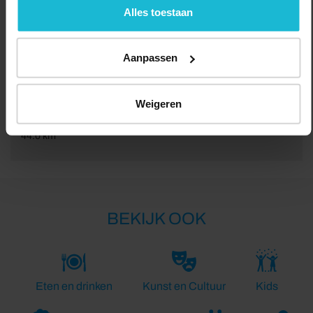
de knoppen accepteren, beheren of weigeren.
Alles toestaan
Aanpassen
Weigeren
Lengte:
44.0 km
BEKIJK OOK
Eten en drinken
Kunst en Cultuur
Kids