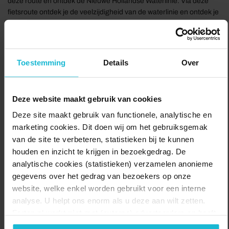
deze route en ontdek de Nieuwe Hollandse Waterlinie. Via deze
fietsroute ontdek je de veelzijdigheid van de waterlinie en ontdek je
op korte afstand een veelheid aan waterliniehoogtepunten. Wat je
zeker niet wilt missen is Fort Vechten, met het interactieve
Waterliniemuseum. Ook kom je langs de Plofsluis en fiets je over
het Eiland van Schalkwijk. Nergens is het waterlinielandschap zo
Toestemming
Details
Over
goed bewaard gebleven als hier met de vele forten, kanalen en
Gedekte Gemeenschapsweg. Een bezoek aan het imposante Fort
Honswijk is zeer de moeite waard. Wil je even uitrusten kies dan
Deze website maakt gebruik van cookies
voor een terrasje in het Oude Dorp van Fietsstad Houten of plof
neer bij de Laagravense Plassen.
Deze site maakt gebruik van functionele, analytische en
marketing cookies. Dit doen wij om het gebruiksgemak
De Nieuwe …
van de site te verbeteren, statistieken bij te kunnen
Delen:
houden en inzicht te krijgen in bezoekgedrag. De
Naar de route
analytische cookies (statistieken) verzamelen anonieme
gegevens over het gedrag van bezoekers op onze
website, welke enkel worden gebruikt voor een interne
analyse. U helpt ons enorm als u deze aan wilt zetten.
Forten.nl werkt
niet
met (externe) adverteerders en heeft
geen commerciële doelstelling. U kunt deze cookies via