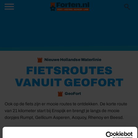
Nieuwe Hollandse Waterlinie
FIETSROUTES
VANUIT GEOFORT
GeoFort
Ook op de fiets zijn er mooie routes te ontdekken. De korte route
van 21 kilometer start bij Enspijk en brengt je langs de mooie
dorpjes Rumpt, Gellicum Asperen, Acquoy, Rhenoy en Beesd.
De langere route van 38 kilometer start bij het treinstation in
Geldermalsen en sluit vanaf Enspijk aan op de kortere route. Beide