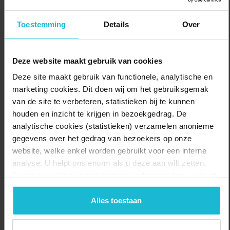
routes komen langs GeoFort. Ideaal voor een tussenstop om
lekker te lunchen in het restaurant.
Toestemming
Details
Over
Delen:
Naar de route
Deze website maakt gebruik van cookies
Deze site maakt gebruik van functionele, analytische en
marketing cookies. Dit doen wij om het gebruiksgemak
van de site te verbeteren, statistieken bij te kunnen
houden en inzicht te krijgen in bezoekgedrag. De
analytische cookies (statistieken) verzamelen anonieme
gegevens over het gedrag van bezoekers op onze
website, welke enkel worden gebruikt voor een interne
analyse. U helpt ons enorm als u deze aan wilt zetten.
Forten.nl werkt
niet
met (externe) adverteerders en heeft
geen commerciële doelstelling. U kunt deze cookies via
de knoppen accepteren, beheren of weigeren.
Alles toestaan