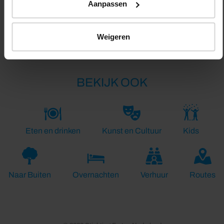
Aanpassen
Lengte:
21.0 km
Weigeren
BEKIJK OOK
Eten en drinken
Kunst en Cultuur
Kids
Naar Buiten
Overnachten
Verhuur
Routes