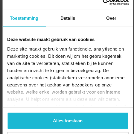
U vaart onder meer langs het Muizenfort, Fort Ossenmarkt, Fort
Uitermeer en Vesting Naarden. Zie voor andere
bezoekmogelijkheden: www.fortenwijzer.nl
Toestemming
Details
Over
Delen:
Naar de route
Deze website maakt gebruik van cookies
Deze site maakt gebruik van functionele, analytische en
marketing cookies. Dit doen wij om het gebruiksgemak
van de site te verbeteren, statistieken bij te kunnen
houden en inzicht te krijgen in bezoekgedrag. De
analytische cookies (statistieken) verzamelen anonieme
gegevens over het gedrag van bezoekers op onze
website, welke enkel worden gebruikt voor een interne
analyse. U helpt ons enorm als u deze aan wilt zetten.
Forten.nl werkt
niet
met (externe) adverteerders en heeft
geen commerciële doelstelling. U kunt deze cookies via
de knoppen accepteren, beheren of weigeren.
Alles toestaan