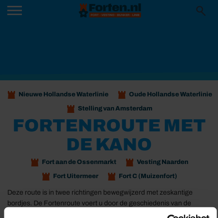
Nieuwe Hollandse Waterlinie
Oude Hollandse Waterlinie
Stelling van Amsterdam
FORTENROUTE MET
DE KANO
Fort aan de Ossenmarkt
Vesting Naarden
Fort Uitermeer
Fort C (Muizenfort)
Deze route is in twee richtingen bewegwijzerd met zeskantige
bordjes. De Fortenroute voert u door de geschiedenis van de
Nieuwe Hollandse Waterlinie.