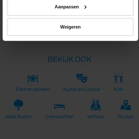
Aanpassen
Lengte:
22.0 km
Weigeren
BEKIJK OOK
Eten en drinken
Kunst en Cultuur
Kids
Naar Buiten
Overnachten
Verhuur
Routes