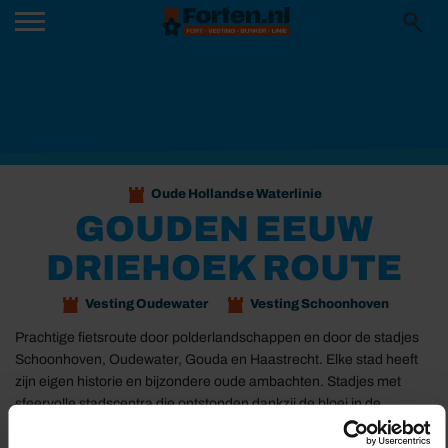
Oude Hollandse Waterlinie
GOUDEN EEUW
DRIEHOEK ROUTE
Vesting Oudewater
Vesting Schoonhoven
Prachtige fietsroute door polderlandschappen en door de stadjes
Schoonhoven, Oudewater, Gouda en Haastrecht. Elke stad heeft
zijn eigen historie en bijzondere oude ambachten. Stadjes met
sfeervolle stadscentra die ontstonden dankzij de bloei in de
Gouden Eeuw.