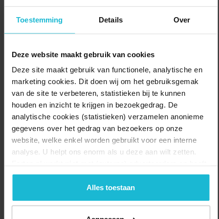
Startpunt: Top Schoonhoven
Toestemming
Details
Over
Duur: (4 uur)
Delen:
Naar de route
Deze website maakt gebruik van cookies
Deze site maakt gebruik van functionele, analytische en
marketing cookies. Dit doen wij om het gebruiksgemak
van de site te verbeteren, statistieken bij te kunnen
houden en inzicht te krijgen in bezoekgedrag. De
analytische cookies (statistieken) verzamelen anonieme
gegevens over het gedrag van bezoekers op onze
website, welke enkel worden gebruikt voor een interne
analyse. U helpt ons enorm als u deze aan wilt zetten.
Forten.nl werkt
niet
met (externe) adverteerders en heeft
geen commerciële doelstelling. U kunt deze cookies via
de knoppen accepteren, beheren of weigeren.
Alles toestaan