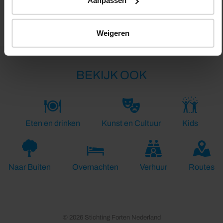
Aanpassen
Lengte:
46.0 km
Weigeren
BEKIJK OOK
Eten en drinken
Kunst en Cultuur
Kids
Naar Buiten
Overnachten
Verhuur
Routes
© 2026 Stichting Forten Nederland