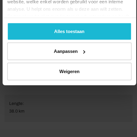
website, welke enkel worden gebruikt voor een interne
analyse. U helpt ons enorm als u deze aan wilt zetten.
Forten.nl werkt
niet
met (externe) adverteerders en heeft
geen commerciële doelstelling. U kunt deze cookies via
de knoppen accepteren, beheren of weigeren.
Alles toestaan
Aanpassen
Weigeren
Lengte:
38.0 km