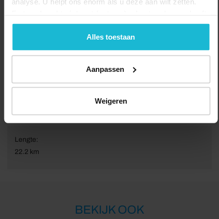
analyse. U helpt ons enorm als u deze aan wilt zetten.
Forten.nl werkt
niet
met (externe) adverteerders en heeft
geen commerciële doelstelling. U kunt deze cookies via
de knoppen accepteren, beheren of weigeren.
Alles toestaan
Aanpassen
Weigeren
Lengte:
22.2 km
BEKIJK OOK