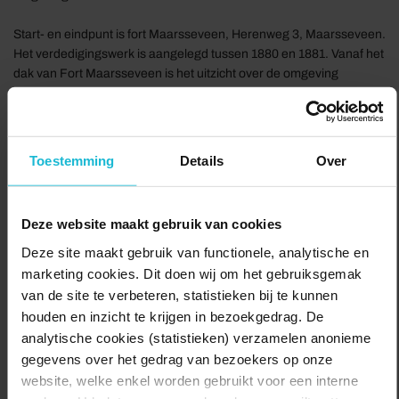
Start- en eindpunt is fort Maarsseveen, Herenweg 3, Maarsseveen.
Het verdedigingswerk is aangelegd tussen 1880 en 1881. Vanaf het
dak van Fort Maarsseveen is het uitzicht over de omgeving
fantastisch: in het noorden polderlandschap, in het zuiden en
oosten de bosschages en waterpartijen van de Maarsseveense
Plassen.
Toestemming
Details
Over
Het Werk bij Maarsseveen, zoals Fort Maarsseveen officieel wordt
genoemd, maakt deel uit van de Nieuwe Hollandse Waterlinie, een
cultuurhistorische corridor die dwars door het hart van Nederland
Deze website maakt gebruik van cookies
snijdt.
Deze site maakt gebruik van functionele, analytische en
LET OP: honden zijn op deze route niet toegestaan.
marketing cookies. Dit doen wij om het gebruiksgemak
van de site te verbeteren, statistieken bij te kunnen
Delen:
houden en inzicht te krijgen in bezoekgedrag. De
Naar de route
analytische cookies (statistieken) verzamelen anonieme
gegevens over het gedrag van bezoekers op onze
website, welke enkel worden gebruikt voor een interne