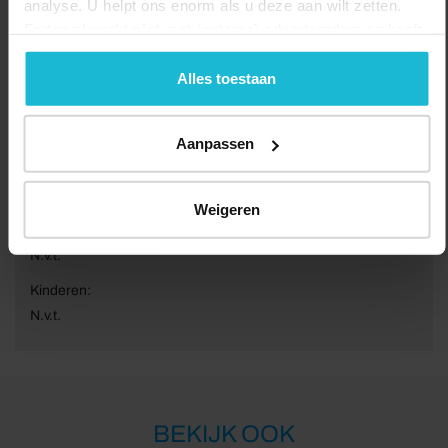
analyse. U helpt ons enorm als u deze aan wilt zetten.
Forten.nl werkt
niet
met (externe) adverteerders en heeft
geen commerciële doelstelling. U kunt deze cookies via
de knoppen accepteren, beheren of weigeren.
Alles toestaan
Van:
01-01-2026
Aanpassen
Tot:
31-12-2026
Weigeren
Volwassenen:
N.v.t.
Kinderen:
N.v.t.
BEKIJK OOK