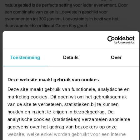
natuurgebied is de perfecte setting voor ieder evenement. Door
een combinatie van zalen is Loevestein geschikt voor
evenementen tot 300 gasten. Loevestein is in bezit van het
duurzaamheidscertificaat Green Key goud.
Door de centrale ligging is Loevestein vanuit alle verschillende
windstreken goed te bereiken. Er zijn 230 eigen parkeerplaatsen
en er is een aanlegsteiger voor boten.
Toestemming
Details
Over
Delen:
Bezoek de website
Deze website maakt gebruik van cookies
Deze site maakt gebruik van functionele, analytische en
marketing cookies. Dit doen wij om het gebruiksgemak
van de site te verbeteren, statistieken bij te kunnen
houden en inzicht te krijgen in bezoekgedrag. De
analytische cookies (statistieken) verzamelen anonieme
gegevens over het gedrag van bezoekers op onze
website, welke enkel worden gebruikt voor een interne