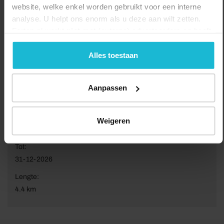
website, welke enkel worden gebruikt voor een interne
analyse. U helpt ons enorm als u deze aan wilt zetten.
Forten.nl werkt
niet
met (externe) adverteerders en heeft
geen commerciële doelstelling. U kunt deze cookies via
de knoppen accepteren, beheren of weigeren.
Alles toestaan
Aanpassen
Van:
Weigeren
22-10-2025
Tot:
31-12-2026
Lengte:
4.4 km