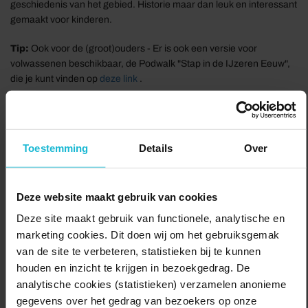
geschiedenis van het gebied. Historie maar dan leuk en interessant
gemaakt voor kinderen.
Tip:
Ook voor de (groot)ouders - Er is ook een versie voor
volwassenen beschikbaar, de Podwalk "Stap in de IJzeren Eeuw",
die je kunt vinden op
deze link
.
Duur/afstand:
1 uur 30 minuten
(4,4 km)
Startpunt
Toestemming
Details
Over
Dokweg 3
3221 AE Hellevoetsluis
Deze website maakt gebruik van cookies
Delen:
Naar de route
Deze site maakt gebruik van functionele, analytische en
marketing cookies. Dit doen wij om het gebruiksgemak
van de site te verbeteren, statistieken bij te kunnen
houden en inzicht te krijgen in bezoekgedrag. De
analytische cookies (statistieken) verzamelen anonieme
gegevens over het gedrag van bezoekers op onze