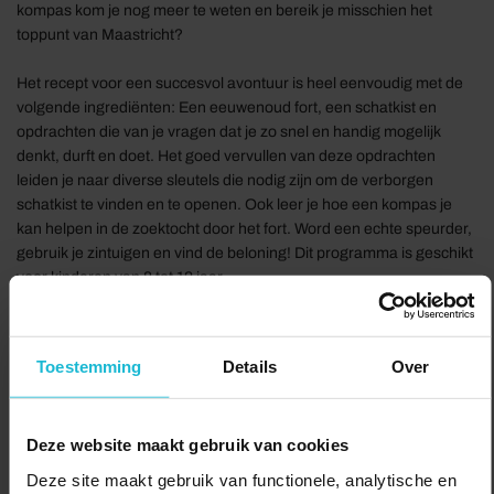
kompas kom je nog meer te weten en bereik je misschien het
toppunt van Maastricht?
Het recept voor een succesvol avontuur is heel eenvoudig met de
volgende ingrediënten: Een eeuwenoud fort, een schatkist en
opdrachten die van je vragen dat je zo snel en handig mogelijk
denkt, durft en doet. Het goed vervullen van deze opdrachten
leiden je naar diverse sleutels die nodig zijn om de verborgen
schatkist te vinden en te openen. Ook leer je hoe een kompas je
kan helpen in de zoektocht door het fort. Word een echte speurder,
gebruik je zintuigen en vind de beloning! Dit programma is geschikt
voor kinderen van 8 tot 12 jaar.
Goed om te weten:
Toestemming
Details
Over
Duur: maximaal 1:30 uur
Adres: Fort Sint Pieter, Luikerweg 80, Maastricht
Deze website maakt gebruik van cookies
Tickets: online op onze website.
Deze site maakt gebruik van functionele, analytische en