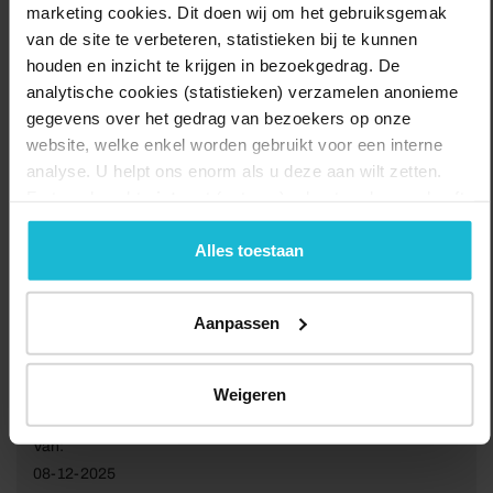
marketing cookies. Dit doen wij om het gebruiksgemak
Delen:
Bezoek de website
van de site te verbeteren, statistieken bij te kunnen
houden en inzicht te krijgen in bezoekgedrag. De
analytische cookies (statistieken) verzamelen anonieme
gegevens over het gedrag van bezoekers op onze
website, welke enkel worden gebruikt voor een interne
analyse. U helpt ons enorm als u deze aan wilt zetten.
Forten.nl werkt
niet
met (externe) adverteerders en heeft
geen commerciële doelstelling. U kunt deze cookies via
de knoppen accepteren, beheren of weigeren.
Alles toestaan
Aanpassen
Weigeren
Van:
08-12-2025