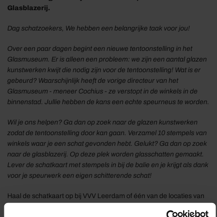
Glasblazerij.
Dag schatzoekers, We hebben een belangrijke taak voor jou!
Over een paar dagen begint een nieuwe tentoonstelling in het
Glasmuseum. Er is alleen een probleem: we zijn een aantal glazen
kunstwerken kwijt die nodig zijn voor de tentoonstelling! Wat is er
gebeurd? Waarschijnlijk heeft de vorige directeur van het
Glasmuseum - meneer Cochius - ze verstopt in de winkels in de
binnenstad. Jullie hebben de kans een echte speurneus te worden.
Wil je ons helpen? Ga dan op zoek naar de glazen kunstwerken
zodat de tentoonstelling door kan gaan. Verzamel 10 stempels van
winkels waar je een schat gevonden hebt. Gelukt? Ga dan op zoek
naar de glasblazerij. Op deze plek worden glasschatten gemaakt.
Lever de schatkaart met stempels in bij de balie en je krijgt als dank
voor je speurwerk een eigen schitterende schat!
Haal de schatkaart op bij VVV Leerdam of één van de locaties van
het Nationaal Glasmuseum en ga op speurtocht!