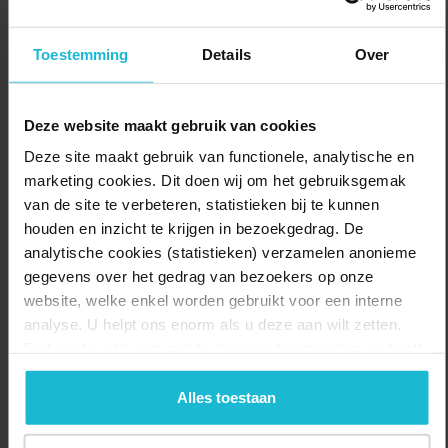
Alle schitterende glasschatten zijn gemaakt in de Glasblazerij van
het Nationaal Glasmuseum. Bezoek de Glasblazerij en neem
Toestemming
Details
Over
plaats op de tribune en ontdek hoe deze prachtige objecten worden
gemaakt.
Deze website maakt gebruik van cookies
Wanneer: elke dinsdag, woensdag, donderdag, vrijdag en zaterdag
Deze site maakt gebruik van functionele, analytische en
Adres: Kerkstraat 55, 4141 AV Leerdam
marketing cookies. Dit doen wij om het gebruiksgemak
van de site te verbeteren, statistieken bij te kunnen
Delen:
Bezoek de website
houden en inzicht te krijgen in bezoekgedrag. De
analytische cookies (statistieken) verzamelen anonieme
gegevens over het gedrag van bezoekers op onze
website, welke enkel worden gebruikt voor een interne
analyse. U helpt ons enorm als u deze aan wilt zetten.
Forten.nl werkt
niet
met (externe) adverteerders en heeft
geen commerciële doelstelling. U kunt deze cookies via
de knoppen accepteren, beheren of weigeren.
Alles toestaan