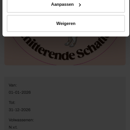
Aanpassen
Weigeren
Van:
01-01-2026
Tot:
31-12-2026
Volwassenen:
N.v.t.