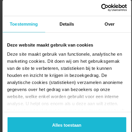
ook zee) en keer je via de duinen terug dwars door de enorme
voormalige radarstelling Biber. Aan het eind van de wandeling
doorkruis je het Mildenburgbos, een prachtig bos dat vroeger direct
Toestemming
Details
Over
aan de Boulevard grensde. Ook hier zijn nog enkele bunkers
verborgen.
Deze website maakt gebruik van cookies
Delen:
Naar de route
Deze site maakt gebruik van functionele, analytische en
marketing cookies. Dit doen wij om het gebruiksgemak
van de site te verbeteren, statistieken bij te kunnen
houden en inzicht te krijgen in bezoekgedrag. De
analytische cookies (statistieken) verzamelen anonieme
gegevens over het gedrag van bezoekers op onze
website, welke enkel worden gebruikt voor een interne
analyse. U helpt ons enorm als u deze aan wilt zetten.
Forten.nl werkt
niet
met (externe) adverteerders en heeft
geen commerciële doelstelling. U kunt deze cookies via
de knoppen accepteren, beheren of weigeren.
Alles toestaan