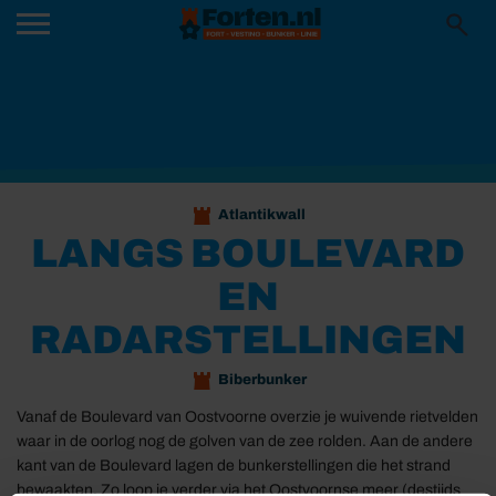
Atlantikwall
LANGS BOULEVARD
EN
RADARSTELLINGEN
Biberbunker
Vanaf de Boulevard van Oostvoorne overzie je wuivende rietvelden
waar in de oorlog nog de golven van de zee rolden. Aan de andere
kant van de Boulevard lagen de bunkerstellingen die het strand
bewaakten. Zo loop je verder via het Oostvoornse meer (destijds