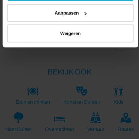
Aanpassen
Lengte:
Weigeren
8.0 km
BEKIJK OOK
Eten en drinken
Kunst en Cultuur
Kids
Naar Buiten
Overnachten
Verhuur
Routes