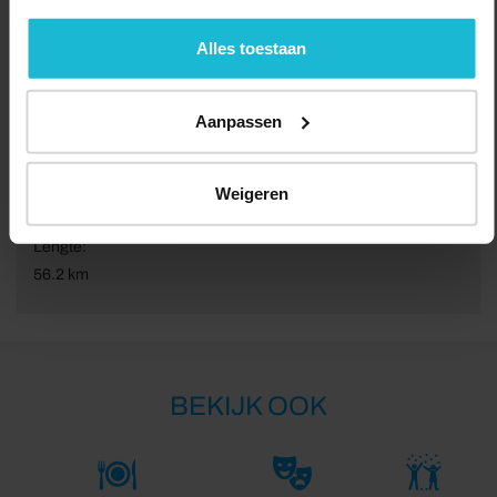
geen commerciële doelstelling. U kunt deze cookies via
de knoppen accepteren, beheren of weigeren.
Alles toestaan
Aanpassen
Weigeren
Lengte:
56.2 km
BEKIJK OOK