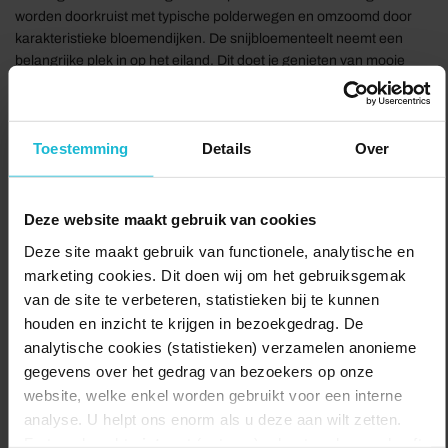
worden doorkruist met typische polderwegen en omzoomd door
karakteristieke bloemendijken. De snijbloementeelt neemt een
belangrijke plek in op het eiland. Dit doet je genieten van mooie
gekleurde bloemenvelden.
Je fietst eerst langs het haventje van Strijenham. Het is de moeite
Toestemming
Details
Over
waard om hier even af te stappen en in het heldere zeewater te
turen. Nadat de Oosterschelde werd ingedamd is het water rustiger
en helderder geworden en heeft een bijna gelijkmatig zoutklimaat.
Er zwemt van alles rond. Garnalen, krabben en als je goed kijkt
Deze website maakt gebruik van cookies
misschien wel een zeester. De Oosterschelde is het grootste
Deze site maakt gebruik van functionele, analytische en
Nationaal Park van Nederland.
marketing cookies. Dit doen wij om het gebruiksgemak
Delen:
Naar de route
van de site te verbeteren, statistieken bij te kunnen
houden en inzicht te krijgen in bezoekgedrag. De
analytische cookies (statistieken) verzamelen anonieme
gegevens over het gedrag van bezoekers op onze
website, welke enkel worden gebruikt voor een interne
analyse. U helpt ons enorm als u deze aan wilt zetten.
Forten.nl werkt
niet
met (externe) adverteerders en heeft