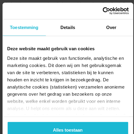
dreigend gevaar woonden alle burgers binnen de wallen. Dankzij
boerderijen binnen de vesting was een stad zelfvoorzienend. Jij
kunt nog steeds genieten van de charme van de vestingsteden en
hun vestingwerken. Je fietst ook langs een onopvallend eilandje,
Toestemming
Details
Over
de Koeneschans. Vroeger een belangrijk onderdeel van de Oude
Hollandse Waterlinie. Geniet tijdens je fietstocht van het verre
verleden!
Deze website maakt gebruik van cookies
Delen:
Naar de route
Deze site maakt gebruik van functionele, analytische en
marketing cookies. Dit doen wij om het gebruiksgemak
van de site te verbeteren, statistieken bij te kunnen
houden en inzicht te krijgen in bezoekgedrag. De
analytische cookies (statistieken) verzamelen anonieme
gegevens over het gedrag van bezoekers op onze
website, welke enkel worden gebruikt voor een interne
analyse. U helpt ons enorm als u deze aan wilt zetten.
Forten.nl werkt
niet
met (externe) adverteerders en heeft
geen commerciële doelstelling. U kunt deze cookies via
de knoppen accepteren, beheren of weigeren.
Alles toestaan