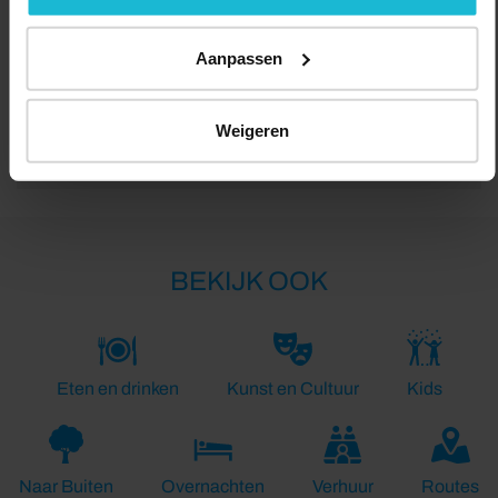
Aanpassen
Lengte:
Weigeren
60.0 km
BEKIJK OOK
Eten en drinken
Kunst en Cultuur
Kids
Naar Buiten
Overnachten
Verhuur
Routes