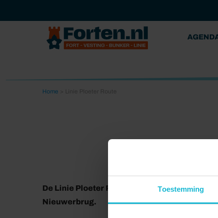
AGEND
Home
>
Linie Ploeter Route
De Linie Ploeter Route is een mooie en lange
Toestemming
Nieuwerbrug.