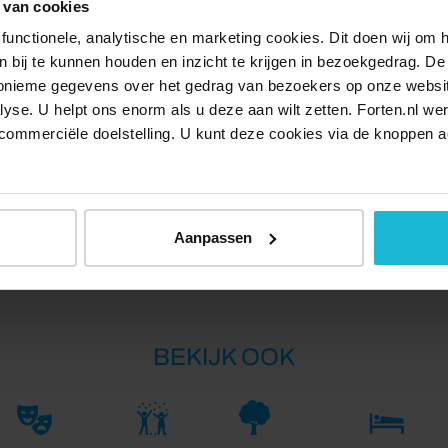
 van cookies
rs rondom Zegveld en de Meije onder water om de Franse
functionele, analytische en marketing cookies. Dit doen wij om
oor wisten de fransen vanuit Woerden toch een doorbraak
ken bij te kunnen houden en inzicht te krijgen in bezoekgedrag. D
k een leger van 8000 man onder generaal Luxembourg in de
nonieme gegevens over het gedrag van bezoekers op onze websi
maaiveld uitstak. Maar door de invallende dooi moesten ze
lyse. U helpt ons enorm als u deze aan wilt zetten. Forten.nl we
commerciële doelstelling. U kunt deze cookies via de knoppen a
Delen:
Aanpassen
BEKIJK OOK