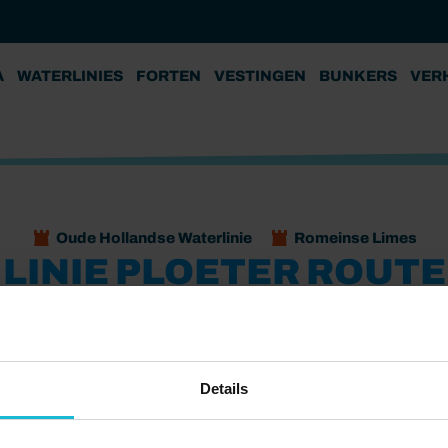
A
WATERLINIES
FORTEN
VESTINGEN
BUNKERS
VER
Oude Hollandse Waterlinie
Romeinse Limes
LINIE PLOETER ROUTE
Fort Wierickerschans
Vesting Woerden
 route door het Woerdense Verlaat, Bodegraven en
Details