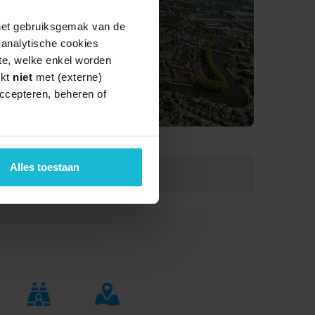
 het gebruiksgemak van de
e analytische cookies
te, welke enkel worden
rkt
niet
met (externe)
ccepteren, beheren of
Alles toestaan
Lengte:
42.0 km