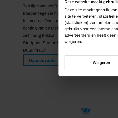
Deze website maakt gebruik
Ten tijde van het Rampjaar 1672 stonden de polde
Deze site maakt gebruik van 
troepen tegen te houden. Maar toen het water bevr
site te verbeteren, statistie
te forceren. Over het bevroren inundatiewater tro
(statistieken) verzamelen a
richting van de Meijekade, dat een stuk boven het 
gebruikt voor een interne ana
adverteerders en heeft geen 
zich terug trekken.
weigeren.
Startpunt: Station NS Bodegraven
Duur: (4 uur)
Naar de route
Weigeren