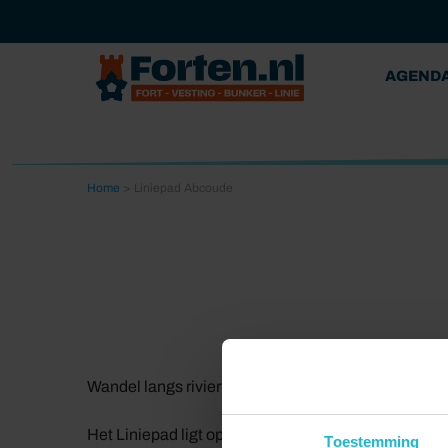
AGEND
Home
>
Liniepad Abcoude
Wandel langs riviertje het Gein, historische dijken e
Het Liniepad ligt op het zuidoostfront van de Stell
Toestemming