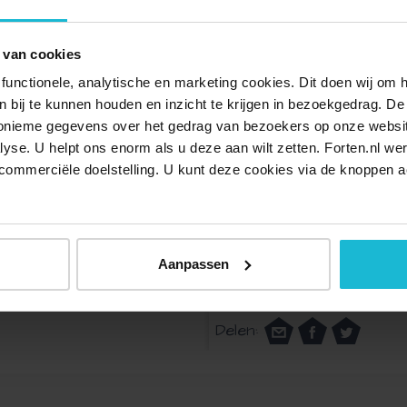
De wandeling biedt je een weidse blik over het
s en langgerekte landerijen.
 van cookies
functionele, analytische en marketing cookies. Dit doen wij om
ken bij te kunnen houden en inzicht te krijgen in bezoekgedrag. D
e Witte Dame.
nonieme gegevens over het gedrag van bezoekers op onze websi
lyse. U helpt ons enorm als u deze aan wilt zetten. Forten.nl we
jes.
commerciële doelstelling. U kunt deze cookies via de knoppen a
 over de verharde weg. Op mooie (weekend)dagen kan er
n 10:00 tot 17:00 uur. Horeca aanwezig.
ag, vrijdag, zaterdag en zondag geopend van 10:00 tot
Aanpassen
en horeca aanwezig.
Delen: