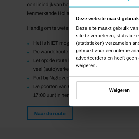
een liniedijk van het historische verdedigingswerk. 
kenmerkende Hollandse landschap met water, molen
Deze website maakt gebruik
Handig om te weten
Deze site maakt gebruik van 
site te verbeteren, statistie
Het is NIET mogelijk om te parkeren bij Hotel D
(statistieken) verzamelen a
gebruikt voor een interne ana
De wandelroute is bewegwijzerd met blauwe pijlt
adverteerders en heeft geen 
Let op: de route loopt voor een groot gedeelte
weigeren.
veel (auto)verkeer op deze wegen zijn.
Fort bij Nigtevecht is in het weekend geopend va
De poorten van Fort bij Abcoude zijn op donderd
Weigeren
17:00 uur (in herfst en winter tot 16:00 uur). Ge
Naar de route