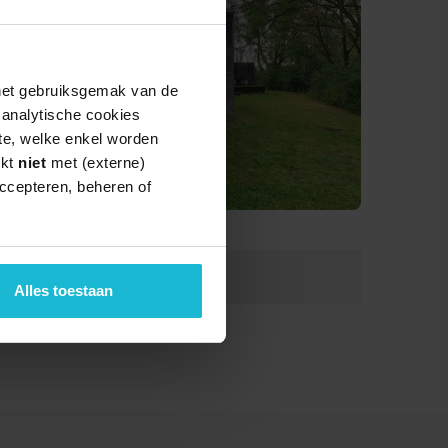
 het gebruiksgemak van de
e analytische cookies
te, welke enkel worden
rkt
niet
met (externe)
ccepteren, beheren of
Lengte:
10.0 km
Alles toestaan