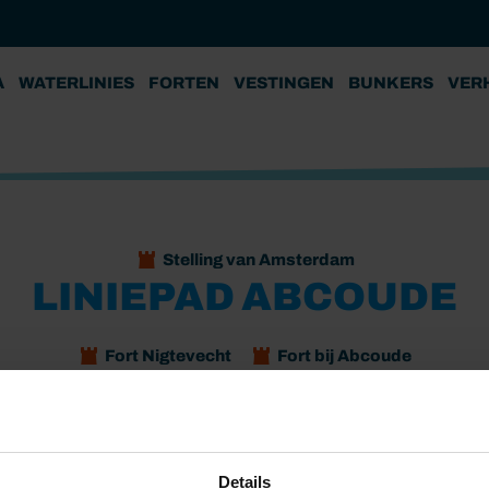
A
WATERLINIES
FORTEN
VESTINGEN
BUNKERS
VER
Stelling van Amsterdam
LINIEPAD ABCOUDE
Fort Nigtevecht
Fort bij Abcoude
n twee forten: Fort bij Abcoude en Fort bij Nigtevecht.
ing van Amsterdam. Je wandelt langs forten en batterijen en
Details