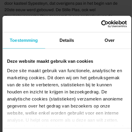
door kasteel Sypesteyn, dat overigens pas in het begin van de
20ste eeuw werd gebouwd. De Stille Plas, ook wel
Breukeleveensche Plas genoemd, is een onderdeel van de
Loosdrechtse Plassen. Tijdens deze route fiets je er dwars
doorheen. In 1607 stond er een herberg 'De Groene Kan' tussen
Utrecht en Bilthoven. Zo komt Groenekan aan haar naam.
Toestemming
Details
Over
Maartensdijk heet zo omdat de Domproosdij, die hier het
veengebied ontgon, Sint Maarten als patroonheilige had.
Deze website maakt gebruik van cookies
Ook de mooie forten kunnen je tijdens deze route niet ontgaan. Zo
zal je Fort Blauwkapel zien, het enige bewoonde fort van de
Deze site maakt gebruik van functionele, analytische en
Waterlinie, en Fort Ruigenhoek (zie foto).
marketing cookies. Dit doen wij om het gebruiksgemak
Delen:
van de site te verbeteren, statistieken bij te kunnen
Naar de route
houden en inzicht te krijgen in bezoekgedrag. De
analytische cookies (statistieken) verzamelen anonieme
gegevens over het gedrag van bezoekers op onze
website, welke enkel worden gebruikt voor een interne
analyse. U helpt ons enorm als u deze aan wilt zetten.
Forten.nl werkt
niet
met (externe) adverteerders en heeft