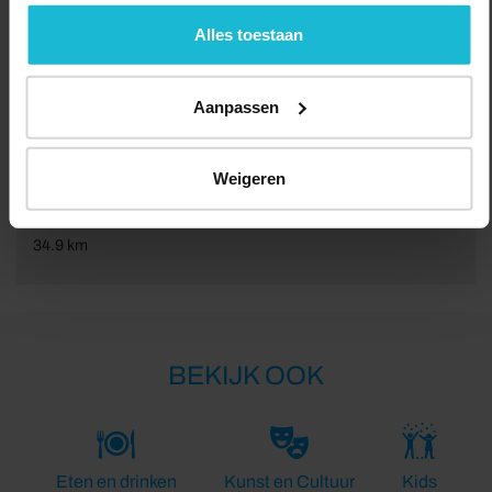
geen commerciële doelstelling. U kunt deze cookies via
de knoppen accepteren, beheren of weigeren.
Alles toestaan
Aanpassen
Weigeren
Lengte:
34.9 km
BEKIJK OOK
Eten en drinken
Kunst en Cultuur
Kids