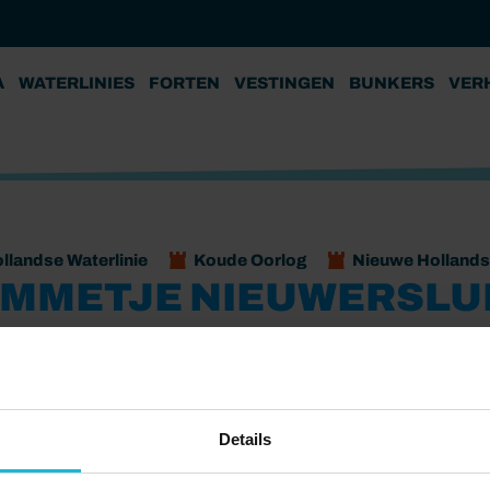
A
WATERLINIES
FORTEN
VESTINGEN
BUNKERS
VER
llandse Waterlinie
Koude Oorlog
Nieuwe Hollandse
MMETJE NIEUWERSLU
Vesting Nieuwersluis
Fort Nieuwersluis
ebied van Loenen aan de Vecht en Nieuwersluis. Over het
Details
n de voormalige woning van W.G. van de Hulst.