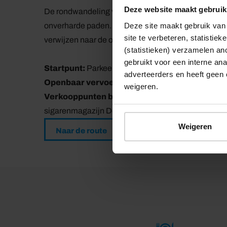
Deze website maakt gebruik
De rondwandeling van 7 km is gemarkeerd in twee ri
Deze site maakt gebruik van 
onverharde paden. Deze zijn niet geschikt voor ki
site te verbeteren, statistie
verwijzen naar de onderwerpen die beschreven wor
(statistieken) verzamelen a
gebruikt voor een interne ana
Startpunt:
Parkeerplaats aan de Molendijk, Loene
adverteerders en heeft geen 
Openbaar vervoer:
Buslijn 120, halte Dorp
weigeren.
Verkooppunten brochure:
De Heeren in Loenen,
sigarenmagazijn De Beurs Grutterstraat 1, Loenen 
Weigeren
Naar de route