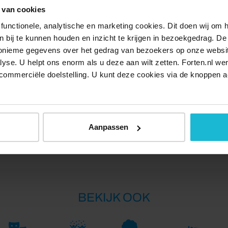
 van cookies
chtingen. Een deel van de route gaat over smalle en
functionele, analytische en marketing cookies. Dit doen wij om
nderwagens en rolstoelen. De nummers op de kaart
ken bij te kunnen houden en inzicht te krijgen in bezoekgedrag. D
den in de brochure.
nonieme gegevens over het gedrag van bezoekers op onze websi
lyse. U helpt ons enorm als u deze aan wilt zetten. Forten.nl we
n aan de Vecht
commerciële doelstelling. U kunt deze cookies via de knoppen a
 Rijksstraatweg 116a, 3632 AG Loenen aan de Vecht en
aan de Vecht.
Aanpassen
Delen:
BEKIJK OOK