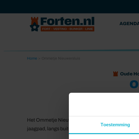
AGEND
Home
>
Ommetje Nieuwersluis
Oude Ho
O
Het Ommetje Nieuwersluis leidt u door het buiteng
Toestemming
jaagpad, langs buitenplaatsen, fort Nieuwersluis e