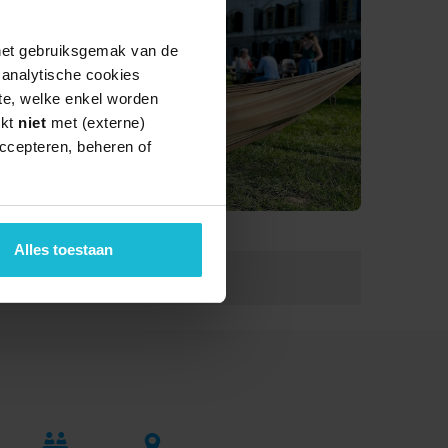
 het gebruiksgemak van de
e analytische cookies
te, welke enkel worden
rkt
niet
met (externe)
ccepteren, beheren of
Alles toestaan
Lengte:
7.0 km