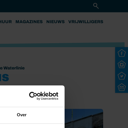
HUUR
MAGAZINES
NIEUWS
VRIJWILLIGERS
 Waterlinie
IS
Over