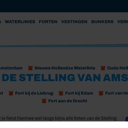
A
WATERLINIES
FORTEN
VESTINGEN
BUNKERS
VER
 Amsterdam
Nieuwe Hollandse Waterlinie
Oude Holl
 DE STELLING VAN AM
kt
Fort bij de Liebrug
Fort bij Edam
Fort van 
Fort aan de Drecht
 je fietst hiermee wel langs bijna alle forten van de Stelling
derdam en Fort Uitermeer liggen niet aan deze route, maar