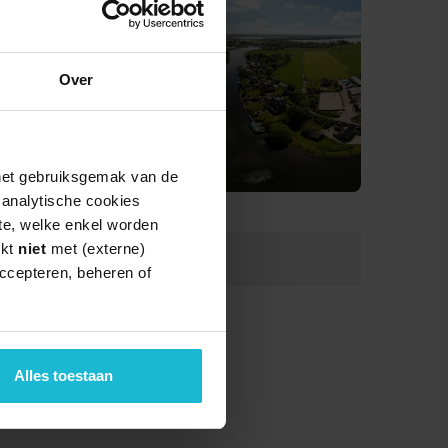
Over
 het gebruiksgemak van de
e analytische cookies
te, welke enkel worden
rkt
niet
met (externe)
Lengte:
135.0 km
ccepteren, beheren of
Alles toestaan