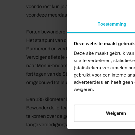
voor de rest kun je alle forten van deze verdediging
voor deze meerdaagse fietsroute en duik in de ges
Toestemming
Forten bewonderen
Het startpunt van deze route ligt bij het Fort bij E
Deze website maakt gebruik
Purmerend en verder naar Beverwijk. Langs de rand
Deze site maakt gebruik van 
Vervolgens fiets je verder naar Muiden en vanuit da
site te verbeteren, statistie
naar Monnikendam, Volendam en uiteindelijk weer
(statistieken) verzamelen a
fort tegen van de Stelling van Amsterdam. Sommige f
gebruikt voor een interne ana
adverteerders en heeft geen 
omgebouwd tot leuke locaties met allerlei activiteit
weigeren.
Een 135 kilometer lange verdedigingslinie
Bewonder de forten van buitenaf en volg waar mogel
Weigeren
te komen over de geschiedenis van deze bouwwerken
lange verdedigingslinie de Stelling van Amsterdam