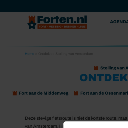
AGEND
Home
>
Ontdek de Stelling van Amsterdam
Stelling van
ONTDEK
Fort aan de Middenweg
Fort aan de Ossenmar
Deze stevige fietsroute is niet de kortste route, maar
van Amsterdam. Het Fort bij IJmuiden, Fort bij Hin