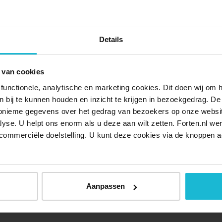
slinie bewonderen vanaf je fiets. Plan een paar dagen vrij
chiedenis van de Stelling van Amsterdam.
Details
dam aan de rand van Edam. Vanuit hier zet je koers naar
 van cookies
 van Haarlem fiets je naar Hoofddorp en Uithoorn.
functionele, analytische en marketing cookies. Dit doen wij om
ar fiets je langs de rand van het IJmeer en het Markermeer
ken bij te kunnen houden en inzicht te krijgen in bezoekgedrag. D
 naar Edam. Onderweg kom je het ene na het andere oude
nonieme gegevens over het gedrag van bezoekers op onze websi
orten zijn niet toegankelijk, maar andere forten zijn
lyse. U helpt ons enorm als u deze aan wilt zetten. Forten.nl we
commerciële doelstelling. U kunt deze cookies via de knoppen a
en.
ijk een rondleiding door een fort heen om meer te weten
Aanpassen
. De forten maken allemaal deel uit van de 135 kilometer
.