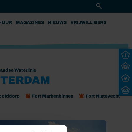
HUUR
MAGAZINES
NIEUWS
VRIJWILLIGERS
andse Waterlinie
STERDAM
Hoofddorp
Fort Markenbinnen
Fort Nigtevecht