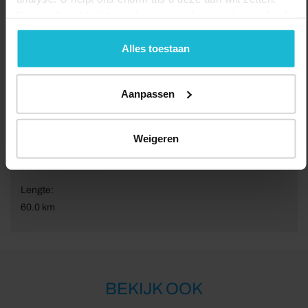
Forten.nl werkt
niet
met (externe) adverteerders en heeft
geen commerciële doelstelling. U kunt deze cookies via
de knoppen accepteren, beheren of weigeren.
Alles toestaan
Aanpassen
Weigeren
Lengte:
60.0 km
BEKIJK OOK