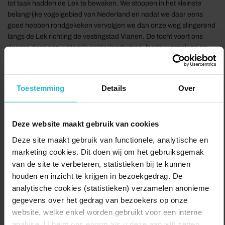
tot taak hadden de Lek te bewaken. We stoppen in het kleinste
belangrijke vogelgebied van Nederland en nadat we daar eens
goed hebben rondgekeken vervolgen we dan onze weg slingerend
langs de Lek richting de vestingstad Vianen. De tocht voert ons
daarna door een waterrijk polderlandschap, langs wipmolens en
lintdorpen als Noordeloos en Goudriaan. De laatste stopplaats is
Groot-Ammers. Hier werd in de jaren zestig het allereerste
ooievaarsdorp gerealiseerd. Leuk detail: Langs de route hebben
Toestemming
Details
Over
veel boeren een stalletje met groente en fruit.
Deze route is speciaal ontworpen rekening houdend met de
Deze website maakt gebruik van cookies
afwijkende eisen die aan een (45 km) stadsauto worden gesteld,
maar kunnen vanzelfsprekend ook met een gewone auto worden
Deze site maakt gebruik van functionele, analytische en
afgelegd.
marketing cookies. Dit doen wij om het gebruiksgemak
van de site te verbeteren, statistieken bij te kunnen
Delen:
Naar de route
houden en inzicht te krijgen in bezoekgedrag. De
analytische cookies (statistieken) verzamelen anonieme
gegevens over het gedrag van bezoekers op onze
website, welke enkel worden gebruikt voor een interne
analyse. U helpt ons enorm als u deze aan wilt zetten.