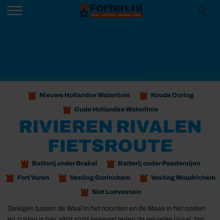
Nieuwe Hollandse Waterlinie
Koude Oorlog
Oude Hollandse Waterlinie
RIVIEREN RIVALEN
FIETSROUTE
Batterij onder Brakel
Batterij onder Poederoijen
Fort Vuren
Vesting Gorinchem
Vesting Woudrichem
Slot Loevestein
Gelegen tussen de Waal in het noorden en de Maas in het oosten
en zuiden is hier altijd strijd geweest tegen de eeuwige rivaal: het