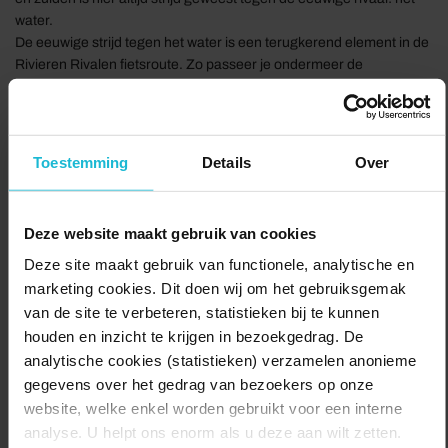
water.
De eeuwige strijd tegen het water is een terugkerend element in de
Rivieren Rivalen fietsroute. Zo passeer je ondermeer de
Afgedamde Maas tot Well, welke aangelegd werd na de
watersnoodramp in 1861.
Je start bij Slot Loevestein. Dit kasteel is gelegen op een unieke
Toestemming
Details
Over
plek in Gelderland, daar waar de Maas en Waal samenkomen.
Onderweg kom je langs de vestingsteden Woudrichem,
Gorinchem, Fort Vuren en de Batterijen Brakel en Poederoijen.
Deze website maakt gebruik van cookies
Let op: delen van de route gaan via een pont. Bekijk de tijden van
Deze site maakt gebruik van functionele, analytische en
deze veerdienst op https://www.riveer.nl
marketing cookies. Dit doen wij om het gebruiksgemak
van de site te verbeteren, statistieken bij te kunnen
Delen:
Naar de route
houden en inzicht te krijgen in bezoekgedrag. De
analytische cookies (statistieken) verzamelen anonieme
gegevens over het gedrag van bezoekers op onze
website, welke enkel worden gebruikt voor een interne
analyse. U helpt ons enorm als u deze aan wilt zetten.