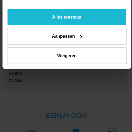
Forten.nl werkt
niet
met (externe) adverteerders en heeft
geen commerciële doelstelling. U kunt deze cookies via
de knoppen accepteren, beheren of weigeren.
Alles toestaan
Aanpassen
Weigeren
Lengte:
72.0 km
BEKIJK OOK