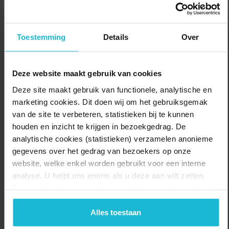
Stadzigt wandel je deels over bestaande wegen die soms dicht bij
autowegen komen, maar ook via behoorlijk modderige paden en
over vlon-derpaden dwars door het natuurgebied. Halverwege is
Toestemming
Details
Over
een mooi terras voor een koffiestop bij restau-rant Uit & Meer bij
het Fort Uitermeer, een onderdeel van de Stelling van Amsterdam.
Deze website maakt gebruik van cookies
Delen:
Naar de route
Deze site maakt gebruik van functionele, analytische en
marketing cookies. Dit doen wij om het gebruiksgemak
van de site te verbeteren, statistieken bij te kunnen
houden en inzicht te krijgen in bezoekgedrag. De
analytische cookies (statistieken) verzamelen anonieme
gegevens over het gedrag van bezoekers op onze
website, welke enkel worden gebruikt voor een interne
analyse. U helpt ons enorm als u deze aan wilt zetten.
Forten.nl werkt
niet
met (externe) adverteerders en heeft
geen commerciële doelstelling. U kunt deze cookies via
de knoppen accepteren, beheren of weigeren.
Alles toestaan