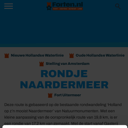
Nieuwe Hollandse Waterlinie
Oude Hollandse Waterlinie
Stelling van Amsterdam
RONDJE
NAARDERMEER
Fort Uitermeer
Deze route is gebaseerd op de bestaande rondwandeling ‘Holland
op z’n mooist Naardermeer’ van Natuurmonumenten. Met een
kleine aanpassing van de oorspronkelijk route van 19,8 km, is er
een rondje van 17,2 km van gemaakt. Met de start vanaf Gasterij