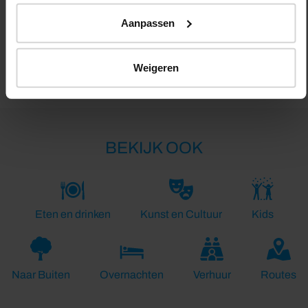
Aanpassen
Lengte:
17.2 km
Weigeren
BEKIJK OOK
Eten en drinken
Kunst en Cultuur
Kids
Naar Buiten
Overnachten
Verhuur
Routes