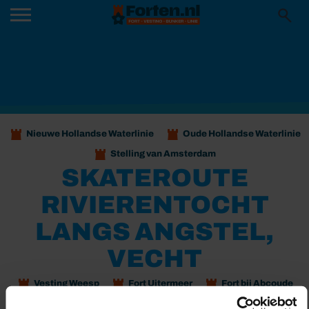
Nieuwe Hollandse Waterlinie
Oude Hollandse Waterlinie
Stelling van Amsterdam
SKATEROUTE
RIVIERENTOCHT
LANGS ANGSTEL,
VECHT
Vesting Weesp
Fort Uitermeer
Fort bij Abcoude
Een vrij lange, maar prachtige tocht langs deze kleine rivieren. Het