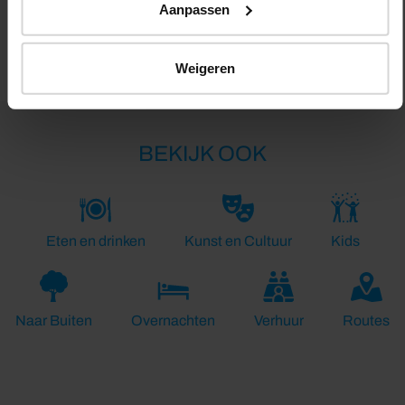
Aanpassen
Lengte:
36.9 km
Weigeren
BEKIJK OOK
Eten en drinken
Kunst en Cultuur
Kids
Naar Buiten
Overnachten
Verhuur
Routes