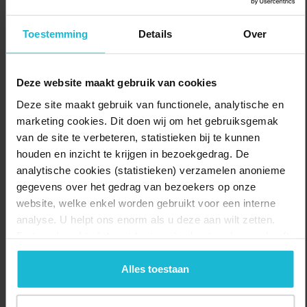
polderlandschap wordt afgewisseld met vergezichten over het
water en mooie oude dorpjes. Op een paar plekken, onder andere
Toestemming
Details
Over
in Vreeland, leidt de route wel over klinkers.
Delen:
Naar de route
Deze website maakt gebruik van cookies
Deze site maakt gebruik van functionele, analytische en
marketing cookies. Dit doen wij om het gebruiksgemak
van de site te verbeteren, statistieken bij te kunnen
houden en inzicht te krijgen in bezoekgedrag. De
analytische cookies (statistieken) verzamelen anonieme
gegevens over het gedrag van bezoekers op onze
website, welke enkel worden gebruikt voor een interne
analyse. U helpt ons enorm als u deze aan wilt zetten.
Forten.nl werkt
niet
met (externe) adverteerders en heeft
geen commerciële doelstelling. U kunt deze cookies via
de knoppen accepteren, beheren of weigeren.
Alles toestaan