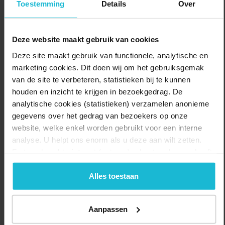
Toestemming
Details
Over
Deze website maakt gebruik van cookies
Deze site maakt gebruik van functionele, analytische en
marketing cookies. Dit doen wij om het gebruiksgemak
van de site te verbeteren, statistieken bij te kunnen
houden en inzicht te krijgen in bezoekgedrag. De
analytische cookies (statistieken) verzamelen anonieme
gegevens over het gedrag van bezoekers op onze
website, welke enkel worden gebruikt voor een interne
analyse. U helpt ons enorm als u deze aan wilt zetten.
Forten.nl werkt
niet
met (externe) adverteerders en heeft
geen commerciële doelstelling. U kunt deze cookies via
de knoppen accepteren, beheren of weigeren.
Alles toestaan
Lengte:
Aanpassen
7.0 km