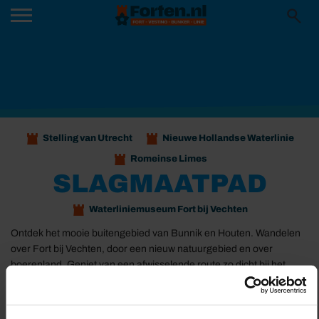
Stelling van Utrecht
Nieuwe Hollandse Waterlinie
Romeinse Limes
SLAGMAATPAD
Waterliniemuseum Fort bij Vechten
Ontdek het mooie buitengebied van Bunnik en Houten. Wandelen
over Fort bij Vechten, door een nieuw natuurgebied en over
boerenland. Geniet van een afwisselende route zo dicht bij het
stedelijk gebied. Klompen aan, rugzak op en gaan.
Delen:
Naar de route