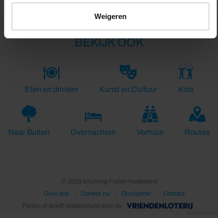
Weigeren
BEKIJK OOK
Eten en drinken
Kunst en Cultuur
Kids
Naar Buiten
Overnachten
Verhuur
Routes
© 2026 Stichting Forten Nederland
Over ons
Doneer nu
Disclaimer
Contact
Forten.nl wordt ondersteund door de