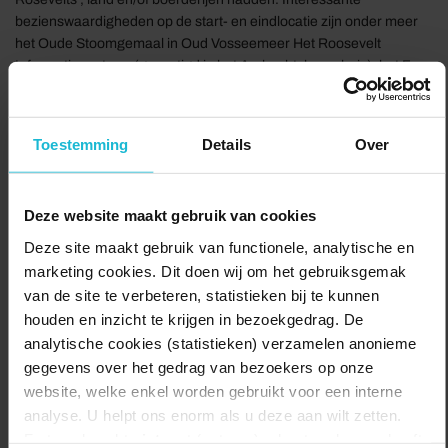
bezienswaardigheden op de start- en eindlocatie zijn onder meer
het Oude Stoomgemaal in Oud Vosseemeer Het Roosevelt
Informatiecentrum (gevestigd in het Ambachtsherenhuis), het Four
Freedoms monument, het voormalig Huize Roosevelt, ’t oude
Smidsklokje, de NH kerk en molen De Jager.
Delen:
Toestemming
Details
Over
Naar de route
Deze website maakt gebruik van cookies
Deze site maakt gebruik van functionele, analytische en
marketing cookies. Dit doen wij om het gebruiksgemak
van de site te verbeteren, statistieken bij te kunnen
houden en inzicht te krijgen in bezoekgedrag. De
analytische cookies (statistieken) verzamelen anonieme
gegevens over het gedrag van bezoekers op onze
website, welke enkel worden gebruikt voor een interne
analyse. U helpt ons enorm als u deze aan wilt zetten.
Forten.nl werkt
niet
met (externe) adverteerders en heeft