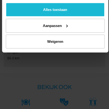
geen commerciële doelstelling. U kunt deze cookies via
de knoppen accepteren, beheren of weigeren.
Alles toestaan
Aanpassen
Weigeren
Lengte:
55.0 km
BEKIJK OOK