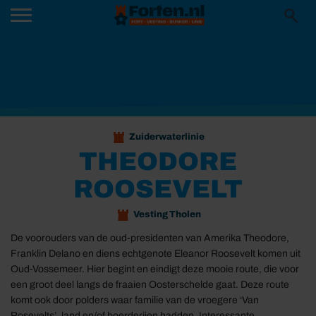
Zuiderwaterlinie
THEODORE
ROOSEVELT
Vesting Tholen
De voorouders van de oud-presidenten van Amerika Theodore,
Franklin Delano en diens echtgenote Eleanor Roosevelt komen uit
Oud-Vossemeer. Hier begint en eindigt deze mooie route, die voor
een groot deel langs de fraaien Oosterschelde gaat. Deze route
komt ook door polders waar familie van de vroegere ‘Van
Rosevelts’, land en/of boerderijen hadden. Interessante