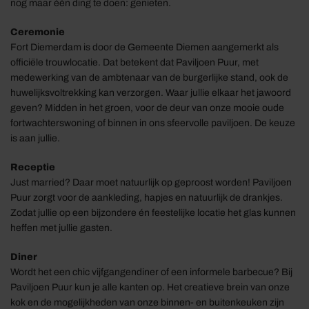
nog maar één ding te doen: genieten.
Ceremonie
Fort Diemerdam is door de Gemeente Diemen aangemerkt als
officiële trouwlocatie. Dat betekent dat Paviljoen Puur, met
medewerking van de ambtenaar van de burgerlijke stand, ook de
huwelijksvoltrekking kan verzorgen. Waar jullie elkaar het jawoord
geven? Midden in het groen, voor de deur van onze mooie oude
fortwachterswoning of binnen in ons sfeervolle paviljoen. De keuze
is aan jullie.
Receptie
Just married? Daar moet natuurlijk op geproost worden! Paviljoen
Puur zorgt voor de aankleding, hapjes en natuurlijk de drankjes.
Zodat jullie op een bijzondere én feestelijke locatie het glas kunnen
heffen met jullie gasten.
Diner
Wordt het een chic vijfgangendiner of een informele barbecue? Bij
Paviljoen Puur kun je alle kanten op. Het creatieve brein van onze
kok en de mogelijkheden van onze binnen- en buitenkeuken zijn