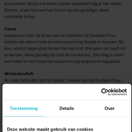
grenzeloos. Wat je ook kiest: culinair spektakel krijg je hier zeker.
Binnen, of als het even kan buiten op ons gezellige, deels
overdekte terras.
Feest
Apparatuur voor de dj kan van de checklist: bij Paviljoen Puur
hebben we alles in huis om een waanzinnig feestje te bouwen. Bij
kou, wind of regen gaat binnen het dak eraf. Wie geen zin heeft om
te dansen, kletst gezellig bij rond de houtkachel. Een ding is zeker:
we maken er een feest van waarover nog lang wordt nagepraat.
Winterbruiloft
Al vriest het buiten dat het kraakt, trouwen kan bij Paviljoen Puur
het hele jaar. Sterker nog: bij ons ben je voor een op-en-top
romantische winterbruiloft helemaal op je plek. Met chique tenten,
houtkachels en schapenvachtjes zorgen we dat de gasten er
warmpjes bij zitten en met een beetje geluk geven jullie het jawoord
Toestemming
Details
Over
met de winterzon op jullie wangen. Toch iets te k-k-k-koud? Ook
binnen hebben we alle ruimte om er een fantastische dag van te
maken.
Deze website maakt gebruik van cookies