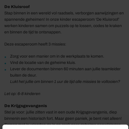
De Kluisroof
Stap binnen in een wereld vol raadsels, verborgen aanwijzingen en
spannende geheimen! In onze kinder escaperoom ‘De Kluisroof’
werken kinderen samen om puzzels op te lossen, codes te kraken
en binnen de tijd te ontsnappen.
Deze escaperoom heeft 3 missies:
Zorg voor een manier om in de werkplaats te komen.
Vind de locatie van de geheime kluis.
Lever de documenten binnen 60 minuten aan jullie teamleider
buiten de deur.
Lukt het jullie om binnen 1 uur de tijd alle missies te voltooien?
Let op: 6-8 kinderen
De Krijgsgevangenis
Stel je voor: jullie zitten vast in een oude Krijgsgevangenis, diep
binnenin een historisch fort. Maar geen paniek, je bent niet alleen!
Samen met je vrienden ga je op zoek naar geheime aanwijzingen,