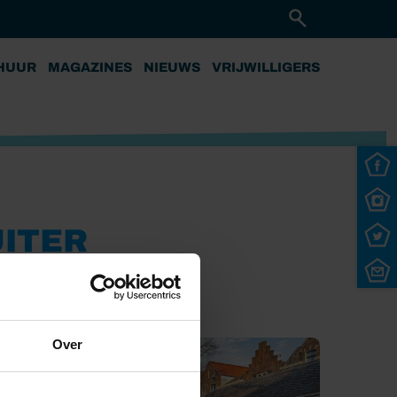
HUUR
MAGAZINES
NIEUWS
VRIJWILLIGERS
UITER
Over