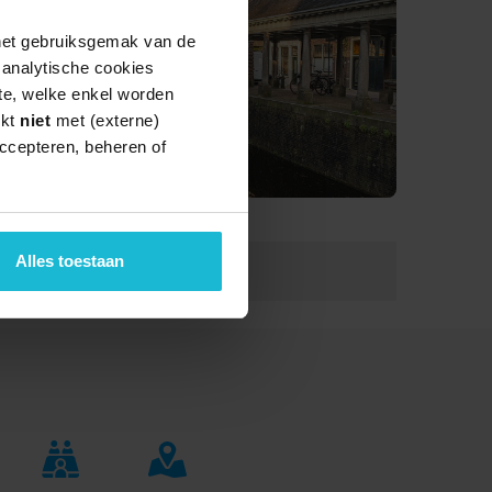
 het gebruiksgemak van de
e analytische cookies
te, welke enkel worden
rkt
niet
met (externe)
ccepteren, beheren of
Alles toestaan
Lengte:
4.0 km