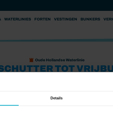
A
WATERLINIES
FORTEN
VESTINGEN
BUNKERS
VER
Oude Hollandse Waterlinie
SCHUTTER TOT VRIJB
Vesting Gouda
alerieën en erfgoed met een spannend verhaal. Als
Details
 Gouda goud waard. Tenminste, als je door de poorten werd
rij de overhand. De poorten werden gesloten en je stond