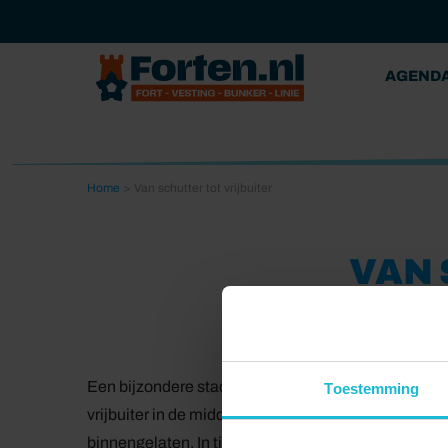
AGEND
Home
>
Van schutter tot vrijbuiter
VAN 
Een bijzondere stadswandeling door Gouda langs g
Toestemming
vrijbuiter in de middeleeuwen was het rijke stadje
binnengelaten. In tijden van onrust nam de Schutte