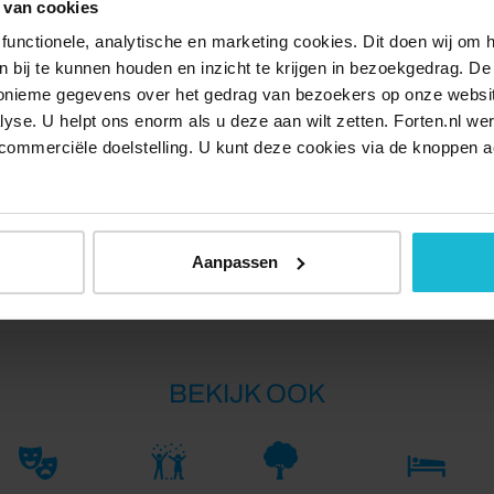
 van cookies
ek aan de rand van de stad ligt nu GOUDasfalt, een
functionele, analytische en marketing cookies. Dit doen wij om
tuurliefhebbers te allen tijde welkom zijn.
ken bij te kunnen houden en inzicht te krijgen in bezoekgedrag. D
nonieme gegevens over het gedrag van bezoekers op onze websi
de Chocoladefabriek, de St. Janskerk, Museum Gouda en
lyse. U helpt ons enorm als u deze aan wilt zetten. Forten.nl we
commerciële doelstelling. U kunt deze cookies via de knoppen a
eg leuke restaurantjes en terrasje op de route om een
Delen:
Aanpassen
BEKIJK OOK