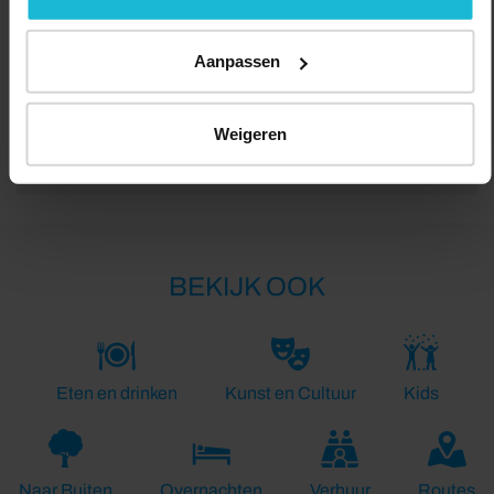
Aanpassen
Lengte:
Weigeren
3.5 km
BEKIJK OOK
Eten en drinken
Kunst en Cultuur
Kids
Naar Buiten
Overnachten
Verhuur
Routes