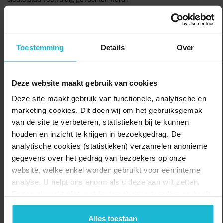
Deze leuke wandeltocht door het mooie centrum van Schoonhoven
brengt je o.a. langs het Nederlands Zilvermuseum, de Grote of St.
Bartholomeuskerk. Na afloop kun je heerlijk genieten van een
Toestemming
Details
Over
drankje op een terras of in een gezellig café.
Deze route word je aangeboden door Struinen en Vorsen
Deze website maakt gebruik van cookies
Delen:
Deze site maakt gebruik van functionele, analytische en
marketing cookies. Dit doen wij om het gebruiksgemak
van de site te verbeteren, statistieken bij te kunnen
houden en inzicht te krijgen in bezoekgedrag. De
analytische cookies (statistieken) verzamelen anonieme
gegevens over het gedrag van bezoekers op onze
website, welke enkel worden gebruikt voor een interne
analyse. U helpt ons enorm als u deze aan wilt zetten.
Forten.nl werkt
niet
met (externe) adverteerders en heeft
geen commerciële doelstelling. U kunt deze cookies via
de knoppen accepteren, beheren of weigeren.
Alles toestaan