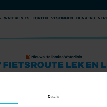
A
WATERLINIES
FORTEN
VESTINGEN
BUNKERS
VER
Nieuwe Hollandse Waterlinie
 FIETSROUTE LEK EN L
aan de Groeneweg
Fort Everdingen
Werk aan de W
s) verken je een deel van de Nieuwe Hollandse Waterlinie
Details
De Waterlinie was een oude verdedigingslinie tussen
landse Waterlinie een nieuwe functie. Het is nu een