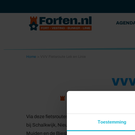
AGEND
Home
>
VVV Fietsroute Lek en Linie
VVV
Werk aan het Spoel
Werk 
Via deze fietsroutes (er zijn twee mogelijke lengte
Toestemming
bij Schalkwijk, Nieuwegein, Culemborg en Vianen. 
Muiden en de Biesbosch. Tegenwoordig heeft de Hol