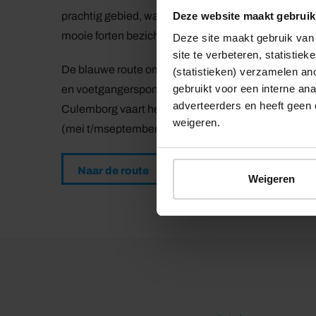
Deze website maakt gebruik
prachtig gebied, waarin je de geschiedenis volop k
mooie forten bezichtigen die bij de Nieuwe Holland
Deze site maakt gebruik van 
site te verbeteren, statistie
De blauwe route omvat oversteken van de Lek via de 
(statistieken) verzamelen a
gebruikt voor een interne ana
en voetgangerspont bij Vreeswijk heeft wisselende
adverteerders en heeft geen 
Culemborg vaart het hele jaar. Het fiets- en voetv
weigeren.
(mei t/mseptember) tussen Werk aan het Spoel, W
Naar de route
Weigeren