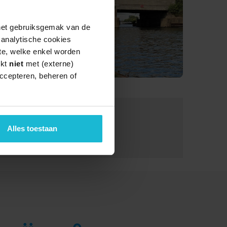
 het gebruiksgemak van de
e analytische cookies
te, welke enkel worden
rkt
niet
met (externe)
ccepteren, beheren of
Van:
04-05-2024
Tot:
05-10-2024
Alles toestaan
Lengte:
35.0 km