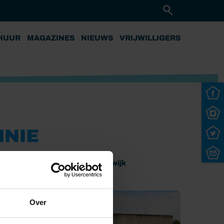
HUUR
MAGAZINES
NIEUWS
VRIJWILLIGERS
INIE
aalse Wetering
Fort Honswijk
Over