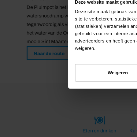
Deze website maakt gebruik
De Pluimpot is het laatste restant van de geul die 
Deze site maakt gebruik van 
watersnoodramp werd deze geul als onveilig aange
site te verbeteren, statistie
tegenwoordig als vluchtplaats en broedgebied voor k
(statistieken) verzamelen a
het water van de Oosterschelde uitkijkt. Door de wei
gebruikt voor een interne ana
adverteerders en heeft geen 
mooie Sint Maartensdijk.
weigeren.
Naar de route
Weigeren
Eten en drinken
Kun