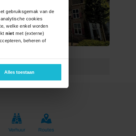
 het gebruiksgemak van de
e analytische cookies
te, welke enkel worden
rkt
niet
met (externe)
ccepteren, beheren of
Lengte:
9.0 km
Alles toestaan
Verhuur
Routes