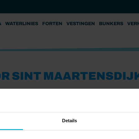
A
WATERLINIES
FORTEN
VESTINGEN
BUNKERS
VER
 SINT MAARTENSDIJK
Vesting Sint-Maartensdijk
nt Maartensdijk te ontdekken. In het buitengebied loop je
 van de Oosterschelde.
Details