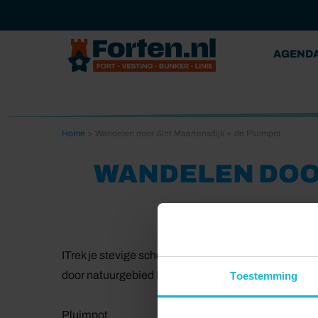
AGEND
Home
>
Wandelen door Sint Maartensdijk + de Pluimpot
WANDELEN DOOR
ITrek je stevige schoenen aan om het oude stadje Si
door natuurgebied De Pluimpot en langs de oevers
Toestemming
Pluimpot