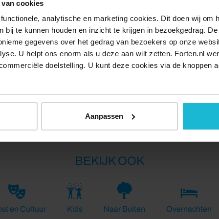
 van cookies
het eiland Tholen tot 1556 in tweeën sneed. Na de
functionele, analytische en marketing cookies. Dit doen wij om
merkt en in 1957 gesloten. De afgedamde zeearm dient
ken bij te kunnen houden en inzicht te krijgen in bezoekgedrag. D
ustvogels. Verderop kun je even uitwaaien, terwijl je over
nonieme gegevens over het gedrag van bezoekers op onze websi
dse polder en langs de fruitgaarden loop je terug naar het
lyse. U helpt ons enorm als u deze aan wilt zetten. Forten.nl we
commerciële doelstelling. U kunt deze cookies via de knoppen a
Delen:
Aanpassen
BEKIJK OOK
st en Cultuur
Kids
Naar Buiten
Overnachten