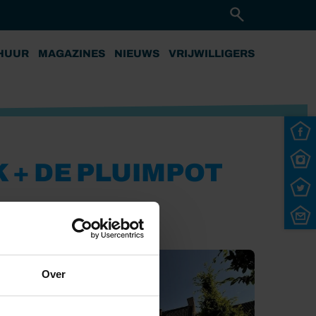
HUUR
MAGAZINES
NIEUWS
VRIJWILLIGERS
 + DE PLUIMPOT
Over