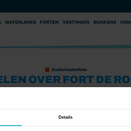
A
WATERLINIES
FORTEN
VESTINGEN
BUNKERS
VER
Zuiderwaterlinie
LEN OVER FORT DE R
Vesting Bergen op Zoom
Fort de Roovere
tad Bergen op Zoom. Over de linie tussen Bergen op Zoom
Details
et genaamd 'Het Aerdige Geback". De route vind je op het
e er de indrukwekkende omgeving van de