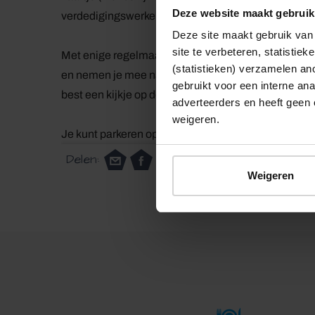
Deze website maakt gebruik
verdedigingswerken en de wereldberoemde Mozes
Deze site maakt gebruik van 
site te verbeteren, statistie
Met enige regelmaat kan je tegen een kleine vergoe
(statistieken) verzamelen a
en nemen je mee naar de loopgraven in het bos. Voo
gebruikt voor een interne ana
best een kijkje op de website van de VVV Brabants
adverteerders en heeft geen 
weigeren.
Je kunt parkeren op de parkeerplaatsen bij de Sch
Delen:
Weigeren