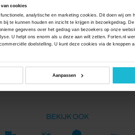
 van cookies
brug.
functionele, analytische en marketing cookies. Dit doen wij om
ken bij te kunnen houden en inzicht te krijgen in bezoekgedrag. D
ding met een gids op stap. Die wandelingen duren 1,5 uur
nonieme gegevens over het gedrag van bezoekers op onze websi
r meer informatie, prijzen en de precieze data neem je
lyse. U helpt ons enorm als u deze aan wilt zetten. Forten.nl we
e Wal: www.vvvbrabantsewal.nl.
commerciële doelstelling. U kunt deze cookies via de knoppen a
ansbaan/Ligneweg in Halsteren.
Aanpassen
BEKIJK OOK