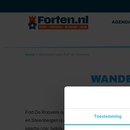
AGEND
Home
>
Wandelen over Fort de Roovere
WANDE
Fort De Roovere is het grootste fort rond vestings
Toestemming
en Steenbergen is een wandelroute van 2 km uitgez
kaartje (zie: bekijk route). Al wandelend ervaar j