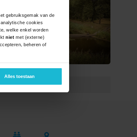
 het gebruiksgemak van de
e analytische cookies
te, welke enkel worden
rkt
niet
met (externe)
ccepteren, beheren of
Alles toestaan
Lengte:
2.0 km