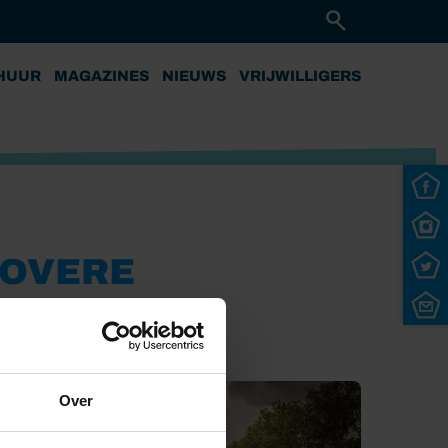
HUUR
MAGAZINES
NIEUWS
VRIJWILLIGERS
OOVERE
Over