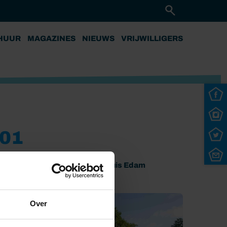
HUUR
MAGAZINES
NIEUWS
VRIJWILLIGERS
01
Vesting Purmerend
Zeesluis Edam
Over