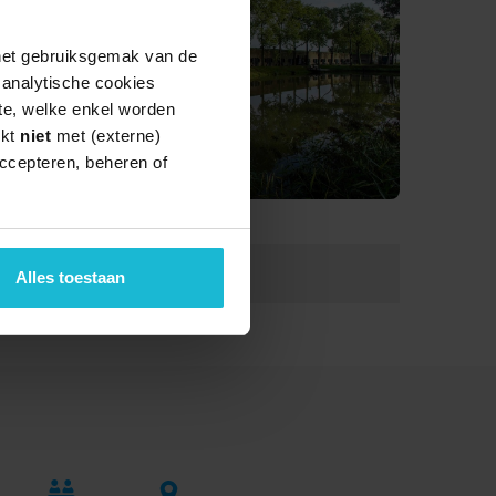
 het gebruiksgemak van de
e analytische cookies
te, welke enkel worden
rkt
niet
met (externe)
ccepteren, beheren of
Lengte:
18.4 km
Alles toestaan