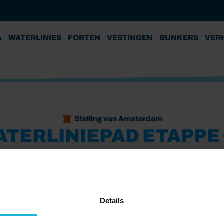
A
WATERLINIES
FORTEN
VESTINGEN
BUNKERS
VER
Stelling van Amsterdam
ATERLINIEPAD ETAPPE 
mster
Stelling van Amsterdam
Vesting Edam
olendam naar Dordrecht is een aaneenschakeling van
Details
ieke steden zoals Volendam, Weesp, Naarden, Nieuwersluis,
cht, de oudste stad van Holland. En hoewel je altijd dicht