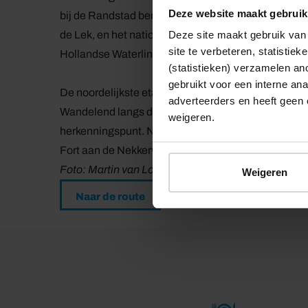
Deze website maakt gebruik
bij de Randstad bent, loop je continu door prachtige
de Lek, en het nationale park de Biesbosch. Het w
Deze site maakt gebruik van 
site te verbeteren, statistie
Hollandse Waterlinie: Unesco Werelderfgoed.
(statistieken) verzamelen a
gebruikt voor een interne ana
De noordelijkste etappe 01 van 18,4 km start in Vo
adverteerders en heeft geen 
Wandelend langs de Purmerringvaart kom je in het l
weigeren.
herkenningspunt. Na het Fort benoorden Purmerend,
Fort aan de Nekkerweg.
Foto: Martin van Lokven
Weigeren
Naar de route