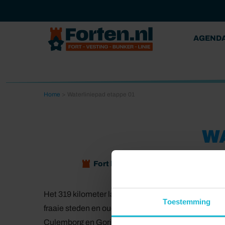
AGEND
Home
>
Waterliniepad etappe 01
W
Fort bij Edam
Fort Resort Bee
Het 319 kilometer lange Waterliniepad loopt van V
Toestemming
fraaie steden en oude vestingstadjes. Karakterist
Culemborg en Gorinchem. De route eindigt in Dordre