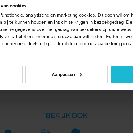
 van cookies
 natuur: de Vechtplassen, langs rivieren zoals het Gein en
andelpad volgt de Stelling van Amsterdam en de Nieuwe
functionele, analytische en marketing cookies. Dit doen wij om
ken bij te kunnen houden en inzicht te krijgen in bezoekgedrag. D
nonieme gegevens over het gedrag van bezoekers op onze websi
lyse. U helpt ons enorm als u deze aan wilt zetten. Forten.nl we
lendam, bekend van klederdracht en palingroken.
commerciële doelstelling. U kunt deze cookies via de knoppen a
intdorpje Kwadijk met de hoge watertoren als
 met een bomvrij hoofdgebouw uit 1912, eindig je bij het
Aanpassen
Delen:
BEKIJK OOK