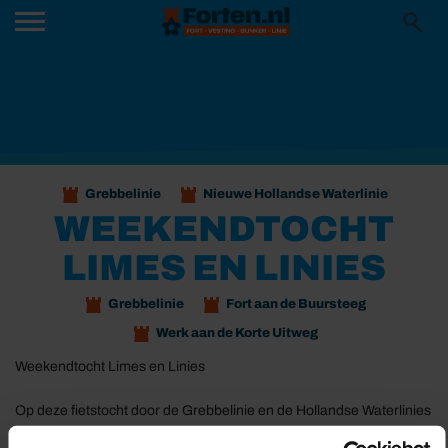
Grebbelinie
Nieuwe Hollandse Waterlinie
WEEKENDTOCHT
LIMES EN LINIES
Grebbelinie
Fort aan de Buursteeg
Werk aan de Korte Uitweg
Weekendtocht Limes en Linies
Op deze fietstocht door de Grebbelinie en de Hollandse Waterlinies
kom je door bossen, heidevelden en polders. Drie belangrijke