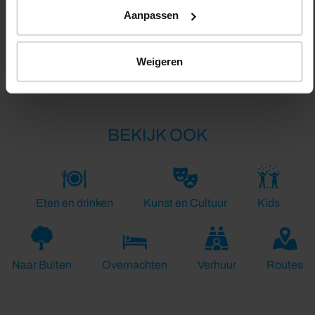
Aanpassen
Lengte:
126.0 km
Weigeren
BEKIJK OOK
Eten en drinken
Kunst en Cultuur
Kids
Naar Buiten
Overnachten
Verhuur
Routes