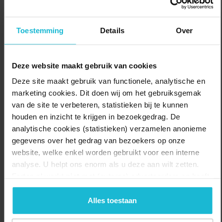
rivieren worden aangetikt: de Nederrijn, Lek en Kromme Rijn en op
de route liggen maar liefst drie musea die verder ingaan op de
linies. Dat wordt kiezen!
Toestemming
Details
Over
Delen:
Naar de route
Deze website maakt gebruik van cookies
Deze site maakt gebruik van functionele, analytische en
marketing cookies. Dit doen wij om het gebruiksgemak
van de site te verbeteren, statistieken bij te kunnen
houden en inzicht te krijgen in bezoekgedrag. De
analytische cookies (statistieken) verzamelen anonieme
gegevens over het gedrag van bezoekers op onze
website, welke enkel worden gebruikt voor een interne
analyse. U helpt ons enorm als u deze aan wilt zetten.
Forten.nl werkt
niet
met (externe) adverteerders en heeft
geen commerciële doelstelling. U kunt deze cookies via
de knoppen accepteren, beheren of weigeren.
Alles toestaan