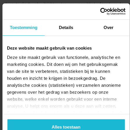
de route zijn de vele uitzichtpunten van waaruit het erfgoed van de
Atlantikwall nog beter te zien is. In de meeste gevallen sta je zelfs
bovenop een bunker.
In het gebied is een te bezichtigen gangenstelsel aanwezig, dat
Toestemming
Details
Over
zeer de moeite waard is. Deze route biedt een goede inkijk in de
manier waarop het duingebied werd verdedigd.
Deze website maakt gebruik van cookies
Delen:
Naar de route
Deze site maakt gebruik van functionele, analytische en
marketing cookies. Dit doen wij om het gebruiksgemak
van de site te verbeteren, statistieken bij te kunnen
houden en inzicht te krijgen in bezoekgedrag. De
analytische cookies (statistieken) verzamelen anonieme
gegevens over het gedrag van bezoekers op onze
website, welke enkel worden gebruikt voor een interne
analyse. U helpt ons enorm als u deze aan wilt zetten.
Forten.nl werkt
niet
met (externe) adverteerders en heeft
geen commerciële doelstelling. U kunt deze cookies via
de knoppen accepteren, beheren of weigeren.
Alles toestaan