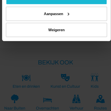
Aanpassen
Lengte:
Weigeren
7.0 km
BEKIJK OOK
Eten en drinken
Kunst en Cultuur
Kids
Naar Buiten
Overnachten
Verhuur
Routes