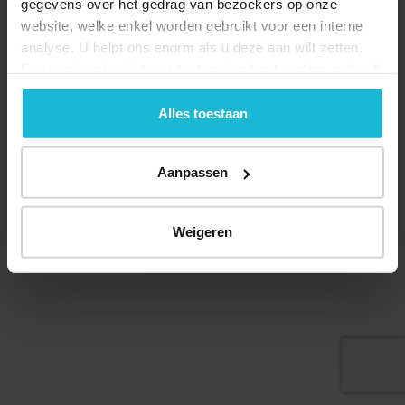
gegevens over het gedrag van bezoekers op onze
website, welke enkel worden gebruikt voor een interne
analyse. U helpt ons enorm als u deze aan wilt zetten.
Forten.nl werkt
niet
met (externe) adverteerders en heeft
Deel dit
geen commerciële doelstelling. U kunt deze cookies via
de knoppen accepteren, beheren of weigeren.
Alles toestaan
Aanpassen
© 2026 Stichting Forten Nederland
Over ons
Doneer nu
Disclaimer
Contact
Forten.nl wordt ondersteund door de
Weigeren