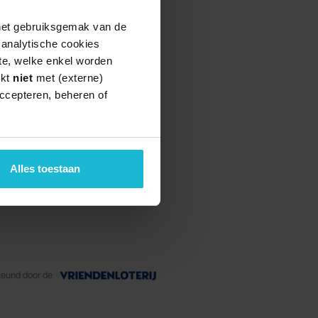
 het gebruiksgemak van de
e analytische cookies
te, welke enkel worden
rkt
niet
met (externe)
ccepteren, beheren of
Alles toestaan
teund door de