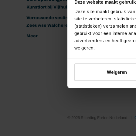
Deze website maakt gebruik
Kunstfort bij Vijfhuizen
Deze site maakt gebruik van 
Verrassende vestingen van het
site te verbeteren, statistie
Zeeuwse Walcheren
(statistieken) verzamelen a
gebruikt voor een interne ana
Meer
adverteerders en heeft geen 
weigeren.
Weigeren
© 2026 Stichting Forten Nederland