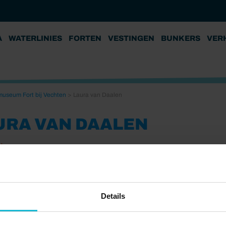
A
WATERLINIES
FORTEN
VESTINGEN
BUNKERS
VER
museum Fort bij Vechten
>
Laura van Daalen
URA VAN DAALEN
24
van Daalen
Details