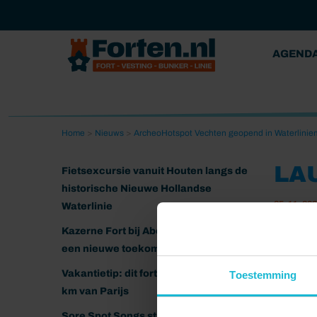
AGEND
Home
>
Nieuws
>
ArcheoHotspot Vechten geopend in Waterlinie
LA
Fietsexcursie vanuit Houten langs de
historische Nieuwe Hollandse
25-11-20
Waterlinie
Laura 
Kazerne Fort bij Abcoude klaar voor
een nieuwe toekomst
Vakantietip: dit fort ligt nog geen 20
Toestemming
km van Parijs
Sore Spot Songs strijkt neer op het